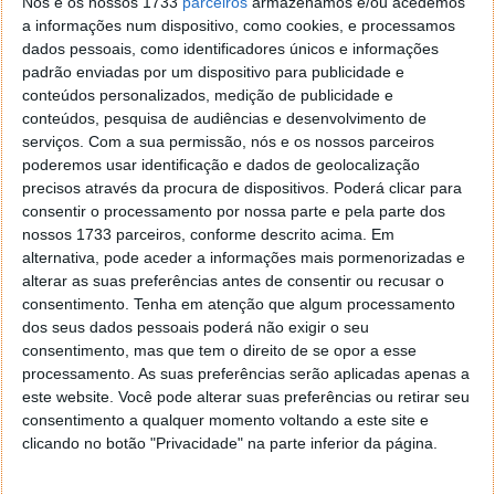
Nós e os nossos 1733
parceiros
armazenamos e/ou acedemos
Estes problemas de segurança e privacidade
a informações num dispositivo, como cookies, e processamos
não são novos...
dados pessoais, como identificadores únicos e informações
padrão enviadas por um dispositivo para publicidade e
conteúdos personalizados, medição de publicidade e
conteúdos, pesquisa de audiências e desenvolvimento de
serviços.
Com a sua permissão, nós e os nossos parceiros
poderemos usar identificação e dados de geolocalização
precisos através da procura de dispositivos. Poderá clicar para
consentir o processamento por nossa parte e pela parte dos
nossos 1733 parceiros, conforme descrito acima. Em
alternativa, pode aceder a informações mais pormenorizadas e
alterar as suas preferências antes de consentir ou recusar o
consentimento.
Tenha em atenção que algum processamento
dos seus dados pessoais poderá não exigir o seu
consentimento, mas que tem o direito de se opor a esse
processamento. As suas preferências serão aplicadas apenas a
este website. Você pode alterar suas preferências ou retirar seu
consentimento a qualquer momento voltando a este site e
clicando no botão "Privacidade" na parte inferior da página.