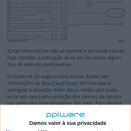
Estas informações não só incluem a atividade sexual,
mas também a indicação se no ato foi usado algum
tipo de método contracetivo.
O Facebook já reagiu a esta notícia. Assim, em
declarações ao
BuzzFeed News
afirmou que ia
averiguar a situação. Além disso, referiu que podia
estar em causa uma violação dos termos de serviço
por parte dos programadores das apps. Para efeitos
de publicidade não podem ser transmitidas
informações sensíveis e dispensáveis para o normal
funcionamento do serviço.
Damos valor à sua privacidade