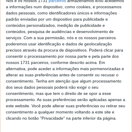
Nós e os nossos 1731
parceiros
armazenamos e/ou acedemos
a informações num dispositivo, como cookies, e processamos
dados pessoais, como identificadores únicos e informações
padrão enviadas por um dispositivo para publicidade e
conteúdos personalizados, medição de publicidade e
Este artigo tem mais de um ano
conteúdos, pesquisa de audiências e desenvolvimento de
serviços.
Com a sua permissão, nós e os nossos parceiros
poderemos usar identificação e dados de geolocalização
precisos através da procura de dispositivos. Poderá clicar para
Acompanhe o Pplware no Google Notícias
consentir o processamento por nossa parte e pela parte dos
nossos 1731 parceiros, conforme descrito acima. Em
alternativa, pode aceder a informações mais pormenorizadas e
Proponha uma correção, faça uma sugestão
alterar as suas preferências antes de consentir ou recusar o
consentimento.
Tenha em atenção que algum processamento
Autor:
Pedro Pinto
dos seus dados pessoais poderá não exigir o seu
consentimento, mas que tem o direito de se opor a esse
processamento. As suas preferências serão aplicadas apenas a
este website. Você pode alterar suas preferências ou retirar seu
Tags:
Covid-19
vacina
consentimento a qualquer momento voltando a este site e
clicando no botão "Privacidade" na parte inferior da página.