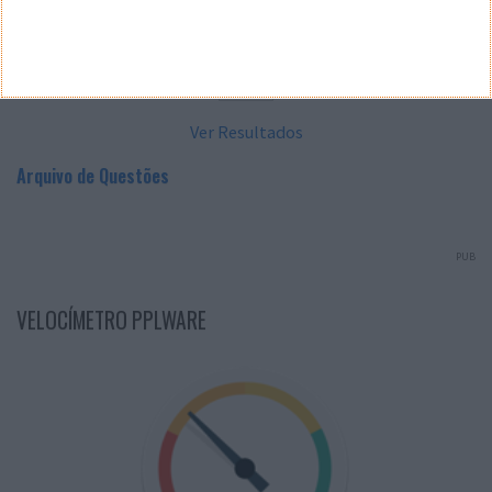
Sim
Não
Ver Resultados
Arquivo de Questões
PUB
VELOCÍMETRO PPLWARE