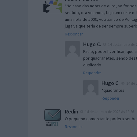
“No caso das notas de euro, se for pos
sentido, ora vejamos, faço um corte m
uma nota de 500€, vou banco de Portug
jugalva que teria de ser sempre super
Responder
Hugo C.
14 de Janeiro de 2
Paulo, poderá verificar, qu
por quadranetes, sendo dest
duplicado.
Responder
Hugo C.
14 de 
*quadrantes
Responder
Redin
14 de Janeiro de 2023 às 19:36
O pequeno comerciante poderá ser be
Responder