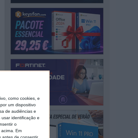
vo, como cookies, e
por um dispositivo
sa de audiências e
usar identificação e
nsentir o
o acima. Em
s antes de consentir