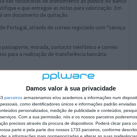
 uma das tesourarias de atendimento ao público do Banco
ntifique e que entregue as notas para valorização. Em
e-á um documento de quitação.
de Portugal, através de correio registado com “serviço
u passaporte, morada, contacto telefónico e correio
ios para a realização de transferência bancária.
anco de Portugal são enviados para o serviço de
Complexo do Carregado.
Damos valor à sua privacidade
ição dos fragmentos das notas e de aferição da sua
33
parceiros
armazenamos e/ou acedemos a informações num dispositi
essoais, como identificadores únicos e informações padrão enviadas 
 a devolver aos seus proprietários.
conteúdos personalizados, medição de publicidade e conteúdos, pesqui
serviços.
Com a sua permissão, nós e os nossos parceiros poderemos 
s proprietários, caso o IBAN tenha sido comunicado ao
ção precisos através da procura de dispositivos. Poderá clicar para co
unicado, os proprietários serão notificados de que
ossa parte e pela parte dos nossos 1733 parceiros, conforme descrit
do Banco de Portugal para receberem o seu contravalor.
eder a informações mais pormenorizadas e alterar as suas preferência