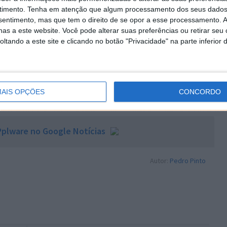
ragmentos das notas que não foram valorizados.
timento.
Tenha em atenção que algum processamento dos seus dados
nsentimento, mas que tem o direito de se opor a esse processamento. A
as a este website. Você pode alterar suas preferências ou retirar seu
tando a este site e clicando no botão "Privacidade" na parte inferior 
 artigo tem mais de um ano
AIS OPÇÕES
CONCORDO
plware no Google Notícias
Autor:
Pedro Pinto