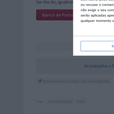
Ser-lhe-ão, igualmente, devolvidos os f
ou recusar o consen
não exigir o seu co
Banco de Portugal
serão aplicadas apen
qualquer momento vol
Este
M
Acompanhe o P
Proponha uma correção, faça uma sugestão
Tags:
banco de portugal
Notas