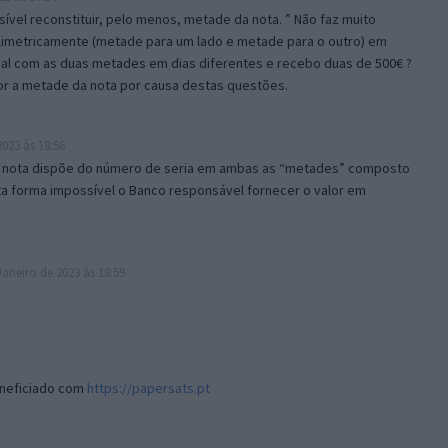
sível reconstituir, pelo menos, metade da nota. ” Não faz muito
ilimetricamente (metade para um lado e metade para o outro) em
al com as duas metades em dias diferentes e recebo duas de 500€ ?
ior a metade da nota por causa destas questões.
023 às 18:56
e a nota dispõe do número de seria em ambas as “metades” composto
a forma impossível o Banco responsável fornecer o valor em
Janeiro de 2023 às 18:59
neficiado com
https://papersats.pt