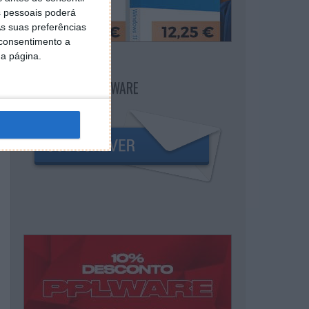
 pessoais poderá
s suas preferências
 consentimento a
da página.
NEWSLETTER PPLWARE