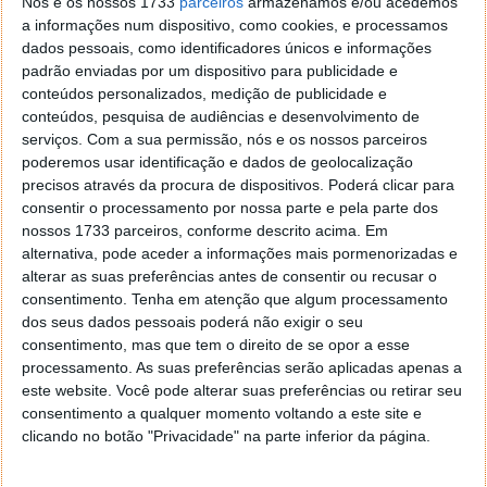
Nós e os nossos 1733
parceiros
armazenamos e/ou acedemos
Google Hangouts
(5%)
a informações num dispositivo, como cookies, e processamos
dados pessoais, como identificadores únicos e informações
Discord
(4%)
padrão enviadas por um dispositivo para publicidade e
conteúdos personalizados, medição de publicidade e
Google Duo
(2%)
conteúdos, pesquisa de audiências e desenvolvimento de
serviços.
Com a sua permissão, nós e os nossos parceiros
poderemos usar identificação e dados de geolocalização
HouseParty
(1%)
precisos através da procura de dispositivos. Poderá clicar para
consentir o processamento por nossa parte e pela parte dos
nossos 1733 parceiros, conforme descrito acima. Em
Total Votos:
3.720
alternativa, pode aceder a informações mais pormenorizadas e
alterar as suas preferências antes de consentir ou recusar o
consentimento.
Tenha em atenção que algum processamento
dos seus dados pessoais poderá não exigir o seu
consentimento, mas que tem o direito de se opor a esse
processamento. As suas preferências serão aplicadas apenas a
este website. Você pode alterar suas preferências ou retirar seu
Nesta rubrica colocamos uma questão sobre temas
consentimento a qualquer momento voltando a este site e
clicando no botão "Privacidade" na parte inferior da página.
pertinentes, atuais e úteis, para conhecer a opinião e
tendências dos nossos leitores no mundo da