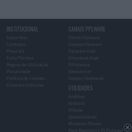
INSTITUCIONAL
CANAIS PPLWARE
Sobre Nós
Fórum Pplware
Contacto
Usados Pplware
Press Kit
Pplware Kids
Ficha Técnica
Empresas Hoje
Regras de Utilização
PiPplware
Privacidade
Newsletter
Política de Cookies
Grupos Facebook
Estatuto Editorial
UTILIDADES
Análises
Android
iPhone
Questionários
Windows Phone
Pack Raspberry Pi Pplware