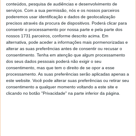
formativas destinadas a adultos devem ser
conteúdos, pesquisa de audiências e desenvolvimento de
contactados os estabelecimentos de educação e
serviços.
Com a sua permissão, nós e os nossos parceiros
ensino respetivos.
poderemos usar identificação e dados de geolocalização
precisos através da procura de dispositivos. Poderá clicar para
consentir o processamento por nossa parte e pela parte dos
Portal das Matrículas
nossos 1731 parceiros, conforme descrito acima. Em
alternativa, pode aceder a informações mais pormenorizadas e
alterar as suas preferências antes de consentir ou recusar o
consentimento.
Tenha em atenção que algum processamento
dos seus dados pessoais poderá não exigir o seu
Este artigo tem mais de um ano
consentimento, mas que tem o direito de se opor a esse
processamento. As suas preferências serão aplicadas apenas a
este website. Você pode alterar suas preferências ou retirar seu
Acompanhe o Pplware no Google Notícias
consentimento a qualquer momento voltando a este site e
clicando no botão "Privacidade" na parte inferior da página.
Proponha uma correção, faça uma sugestão
Autor:
Pedro Pinto