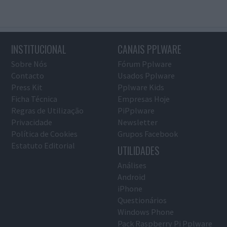
INSTITUCIONAL
CANAIS PPLWARE
Sobre Nós
Fórum Pplware
Contacto
Usados Pplware
Press Kit
Pplware Kids
Ficha Técnica
Empresas Hoje
Regras de Utilização
PiPplware
Privacidade
Newsletter
Política de Cookies
Grupos Facebook
Estatuto Editorial
UTILIDADES
Análises
Android
iPhone
Questionários
Windows Phone
Pack Raspberry Pi Pplware