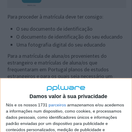
Para proceder à matrícula deve ter consigo:
O seu documento de identificação
O documento de identificação do seu educando
Uma fotografia digital do seu educando
Para a matrícula de aluna/os provenientes do
estrangeiro e matrículas de aluna/os que
frequentaram em Portugal planos de estudos
estrangeiros e para os quais seja necessário um
processo de equivalência, após a submissão do
processo de matrícula deve ser contactado o
estabelecimento de educação e ensino de 1ª
Damos valor à sua privacidade
preferência para que se proceda ao pedido de
Nós e os nossos 1731
parceiros
armazenamos e/ou acedemos
equivalência.
a informações num dispositivo, como cookies, e processamos
dados pessoais, como identificadores únicos e informações
Para matrículas para os ensinos básico ou secundário
padrão enviadas por um dispositivo para publicidade e
recorrente ou para outras ofertas educativas e
conteúdos personalizados, medição de publicidade e