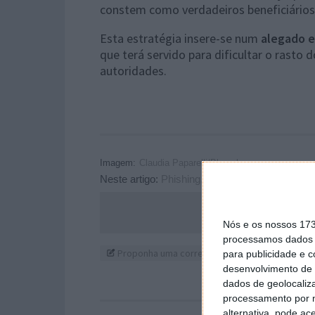
constem como verdadeiros beneficiários
Esta estratégia insere-se num
alegado e
que terá servido para dificultar o rasto 
autoridades.
Imagem:
Claudia Paparelli/Bloomberg
Neste artigo:
Phishing
,
PJ
,
polícia judiciária
,
Sa
Acompanhe o P
Nós e os nossos 17
processamos dados p
Proponha uma correção, faça uma sugestão
para publicidade e 
desenvolvimento de 
dados de geolocaliza
processamento por n
alternativa, pode ac