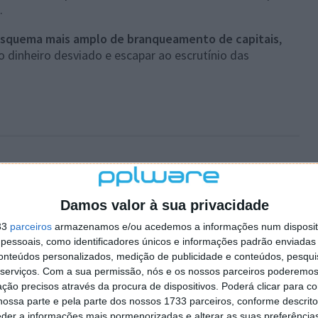
.
squema mais amplo de branqueamento de capitais
,
do dinheiro desviado e escapar ao escrutínio das
ntander
Damos valor à sua privacidade
plware no Google Notícias
33
parceiros
armazenamos e/ou acedemos a informações num dispositi
essoais, como identificadores únicos e informações padrão enviadas 
Autor:
Ana Sofia Neto
conteúdos personalizados, medição de publicidade e conteúdos, pesqui
serviços.
Com a sua permissão, nós e os nossos parceiros poderemos 
ção precisos através da procura de dispositivos. Poderá clicar para co
ossa parte e pela parte dos nossos 1733 parceiros, conforme descrit
eder a informações mais pormenorizadas e alterar as suas preferência