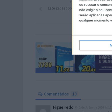
ARTIGO ANTERIOR
ou recusar o consen
Este gadget pode transformar a organiz
não exigir o seu co
da sua família
serão aplicadas apen
qualquer momento vol
M
Comentários
13
Figueiredo
1 de Julho de 2026 às 15