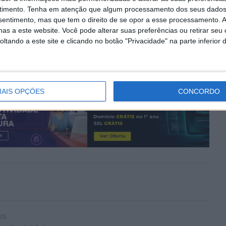
PRÓXIMO ARTIGO
timento.
Tenha em atenção que algum processamento dos seus dados
ação
Combustíveis caros? Os pneus podem ajudá-lo
nsentimento, mas que tem o direito de se opor a esse processamento. A
a gastar menos
as a este website. Você pode alterar suas preferências ou retirar seu
tando a este site e clicando no botão "Privacidade" na parte inferior 
AIS OPÇÕES
CONCORDO
:05