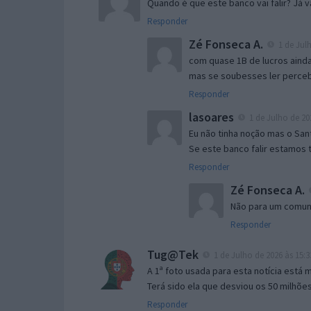
Quando é que este banco vai falir? Já
Responder
Zé Fonseca A.
1 de Julh
com quase 1B de lucros aind
mas se soubesses ler perceb
Responder
lasoares
1 de Julho de 20
Eu não tinha noção mas o Sa
Se este banco falir estamo
Responder
Zé Fonseca A.
Não para um comunis
Responder
Tug@Tek
1 de Julho de 2026 às 15:3
A 1ª foto usada para esta notícia está 
Terá sido ela que desviou os 50 milhõe
Responder