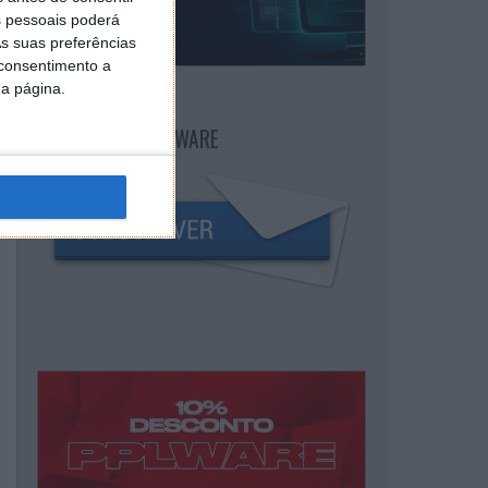
 pessoais poderá
s suas preferências
 consentimento a
da página.
NEWSLETTER PPLWARE