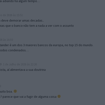
 vai adiando há algum tempo…
o de 2026 às 15:51
a deve demorar umas decadas..
ias que o banco não tem a nada a ver com o assunto
26 às 16:03
ntander é um dos 3 maiores bancos da europa, no top 15 do mundo.
s todos condenados…
1 de Julho de 2026 às 22:26
ta, aí alimentava a sua doutrina
3
muito boa.
s? parece que vai a fugir de alguma coisa