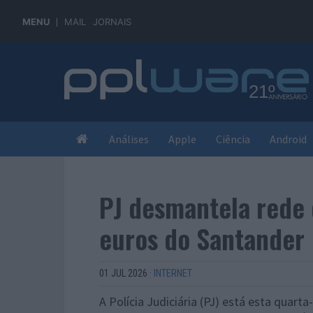
MENU
MAIL
JORNAIS
Análises
Apple
Ciência
Android
PJ desmantela rede 
euros do Santander
01 JUL 2026
·
INTERNET
A Polícia Judiciária (PJ) está esta quar