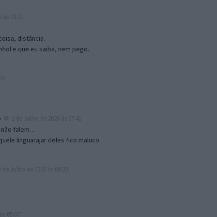
 às 18:31
isa, distância.
hol e que eu saiba, nem pego.
03
b
2 de Julho de 2026 às 07:41
s não falem…
quele linguarajar deles fico maluco.
 de Julho de 2026 às 09:23
às 05:07