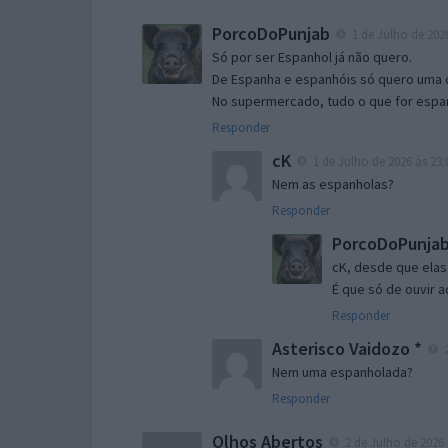
PorcoDoPunjab
1 de Julho de 2026
Só por ser Espanhol já não quero.
De Espanha e espanhóis só quero uma co
No supermercado, tudo o que for espan
Responder
cK
1 de Julho de 2026 às 23:
Nem as espanholas?
Responder
PorcoDoPunja
cK, desde que ela
É que só de ouvir a
Responder
Asterisco Vaidozo *
2
Nem uma espanholada?
Responder
Olhos Abertos
2 de Julho de 2026 