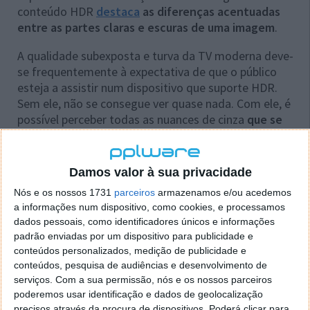
conteúdo HDR
destaca
as diferenças acentuadas
entre as partes claras e escuras de uma imagem
.
A qualidade subexposta e turva da TV moderna deve-
se frequentemente à expectativa de que o público
esteja a assistir num dispositivo que suporte HDR.
Sem ele, não se consegue ver quase nada. Com ele, é
possível perceber todas as nuances de cinza
que se
tornaram normais nas produções de TV de
prestígio
.
Damos valor à sua privacidade
A Netflix introduziu inicialmente o suporte para HDR
Nós e os nossos 1731
parceiros
armazenamos e/ou acedemos
em 2016 com a estreia de Marco Polo e, nos anos
a informações num dispositivo, como cookies, e processamos
seguintes, tornou-se comum oferecer suporte para
dados pessoais, como identificadores únicos e informações
Dolby Vision e HDR10, o formato HDR mais utilizado,
padrão enviadas por um dispositivo para publicidade e
no seu serviço.
conteúdos personalizados, medição de publicidade e
conteúdos, pesquisa de audiências e desenvolvimento de
Se tem assistido à Netflix num ecrã que já usa Dolby
serviços.
Com a sua permissão, nós e os nossos parceiros
Vision, provavelmente não notará diferença, mas se a
poderemos usar identificação e dados de geolocalização
sua TV apenas suporta HDR10+, adicionar suporte
precisos através da procura de dispositivos. Poderá clicar para