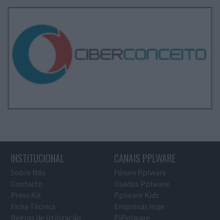
INSTITUCIONAL
CANAIS PPLWARE
Sobre Nós
Fórum Pplware
Contacto
Usados Pplware
Press Kit
Pplware Kids
Ficha Técnica
Empresas Hoje
Regras de Utilização
PiPplware