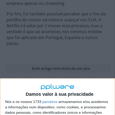
empresa apenas no streaming.
Por fim, foi também possível perceber que o fim da
partilha de contas vai mesmo avançar nos EUA. A
Netflix irá adiar por 2 meses esse processo, mas a
verdade é que vai acontecer, nos mesmos moldes
que foi aplicado em Portugal, Espanha e outros
países.
Este artigo tem mais de um ano
Acompanhe o Pplware no Google Notícias
Damos valor à sua privacidade
Nós e os nossos 1733
parceiros
armazenamos e/ou acedemos
Proponha uma correção, faça uma sugestão
a informações num dispositivo, como cookies, e processamos
dados pessoais, como identificadores únicos e informações