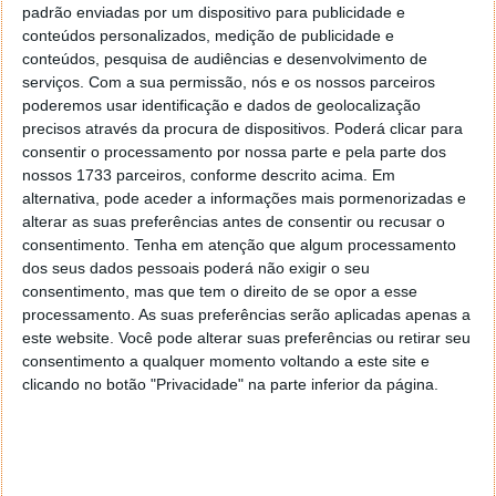
Autor:
Pedro Simões
padrão enviadas por um dispositivo para publicidade e
conteúdos personalizados, medição de publicidade e
conteúdos, pesquisa de audiências e desenvolvimento de
serviços.
Com a sua permissão, nós e os nossos parceiros
Tags:
netflix
novidades
plano
publicidade
poderemos usar identificação e dados de geolocalização
precisos através da procura de dispositivos. Poderá clicar para
consentir o processamento por nossa parte e pela parte dos
nossos 1733 parceiros, conforme descrito acima. Em
PRÓXIMO ARTIGO
alternativa, pode aceder a informações mais pormenorizadas e
Em 1980, a Microsoft lançou o seu primeiro hardware
alterar as suas preferências antes de consentir ou recusar o
apenas compatível com a Apple
consentimento.
Tenha em atenção que algum processamento
dos seus dados pessoais poderá não exigir o seu
consentimento, mas que tem o direito de se opor a esse
ARTIGO ANTERIOR
processamento. As suas preferências serão aplicadas apenas a
A Apple terá começado a testar a porta USB-C no
este website. Você pode alterar suas preferências ou retirar seu
iPhone 15 em janeiro de 2022
consentimento a qualquer momento voltando a este site e
clicando no botão "Privacidade" na parte inferior da página.