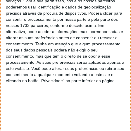
serviços.
Com a sua permissão, nós e os nossos parceiros
2025. Ainda assim, a empresa anunciou que não serão
poderemos usar identificação e dados de geolocalização
tão extremistas como p foram outras plataformas.
precisos através da procura de dispositivos. Poderá clicar para
Segundo revelara, não vão agir como a Netflix, por
consentir o processamento por nossa parte e pela parte dos
não terem tanto tempo de mercado e necessitarem
nossos 1733 parceiros, conforme descrito acima. Em
ainda de crescer.
alternativa, pode aceder a informações mais pormenorizadas e
alterar as suas preferências antes de consentir ou recusar o
O fim das contas partilhadas pode ser o impulso que
consentimento.
Tenha em atenção que algum processamento
a Max necessita para crescer e aumentar o número
dos seus dados pessoais poderá não exigir o seu
de subscritores. Ao mesmo tempo, e durante este
consentimento, mas que tem o direito de se opor a esse
processamento. As suas preferências serão aplicadas apenas a
processo, a empresa irá apostar também na
este website. Você pode alterar suas preferências ou retirar seu
produçãode conteúdos, para assim tratar também
consentimento a qualquer momento voltando a este site e
de ganhar novos utilizadores.
clicando no botão "Privacidade" na parte inferior da página.
Este artigo tem mais de um ano
Acompanhe o Pplware no Google Notícias