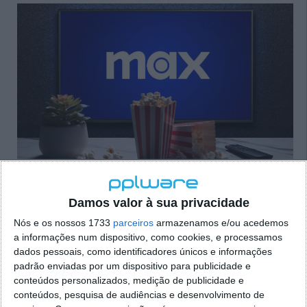
À medida que obtiverem dados, vão começar a
determinar, com alguns sinais explícitos e implícitos,
Damos valor à sua privacidade
a qualidade deste sistema de deteção. Durante 2025,
Nós e os nossos 1733
parceiros
armazenamos e/ou acedemos
vão melhorar e os filtros e estes vão tornar-se cada
a informações num dispositivo, como cookies, e processamos
vez mais rígidos. Esta é a ideia da empresa e fará
dados pessoais, como identificadores únicos e informações
parte dos seus planos futuros.
padrão enviadas por um dispositivo para publicidade e
conteúdos personalizados, medição de publicidade e
As medidas só começarão a ser notadas nas contas
conteúdos, pesquisa de audiências e desenvolvimento de
do HBO Max pelo menos no segundo semestre de