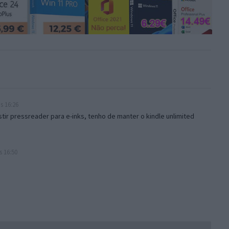
s 16:26
tir pressreader para e-inks, tenho de manter o kindle unlimited
s 16:50