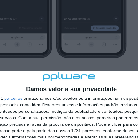
mite no número de fontes que podem ser adicionadas,
nto se desejar, e as escolhas podem ser geridas e
Damos valor à sua privacidade
31
parceiros
armazenamos e/ou acedemos a informações num dispositi
-se de um leitor de notícias personalizado, sem abdicar
essoais, como identificadores únicos e informações padrão enviadas 
a gigante das pesquisas.
conteúdos personalizados, medição de publicidade e conteúdos, pesqui
serviços.
Com a sua permissão, nós e os nossos parceiros poderemos 
ção precisos através da procura de dispositivos. Poderá clicar para co
ossa parte e pela parte dos nossos 1731 parceiros, conforme descrit
eder a informações mais pormenorizadas e alterar as suas preferência