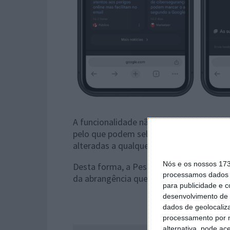
A funcionalidade não impõe qualquer li
pelo que podem selecionar-se tantas qua
alteradas a qualquer momento.
Nós e os nossos 17
Desta forma, a Pesquisa Google aproxima
processamos dados p
da abrangência que sempre caracterizou 
para publicidade e 
desenvolvimento de 
dados de geolocaliza
processamento por n
alternativa, pode ac