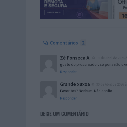
Comentários
2
Zé Fonseca A.
30 de Abril de 2026 à
gosto do pressreader, só pena não exis
Responder
Grande xuxxa
30 de Abril de 2026 à
Favoritos? Nenhum. Não confio
Responder
DEIXE UM COMENTÁRIO