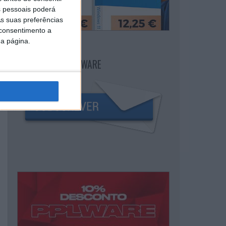
 pessoais poderá
s suas preferências
 consentimento a
da página.
NEWSLETTER PPLWARE