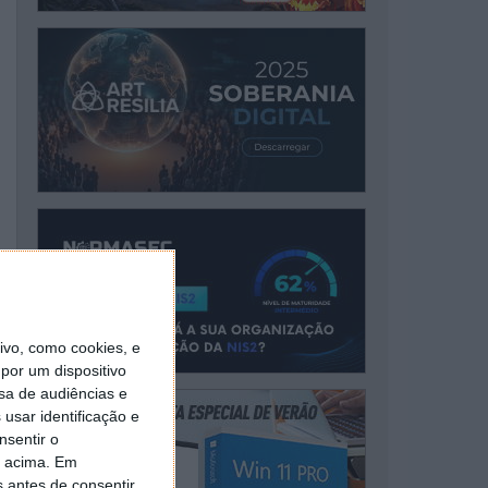
vo, como cookies, e
por um dispositivo
sa de audiências e
usar identificação e
nsentir o
o acima. Em
s antes de consentir