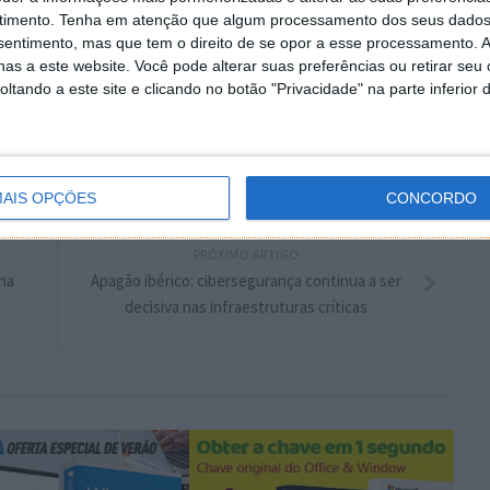
plware no Google Notícias
timento.
Tenha em atenção que algum processamento dos seus dados
nsentimento, mas que tem o direito de se opor a esse processamento. A
as a este website. Você pode alterar suas preferências ou retirar seu
Autor:
Ana Sofia Neto
tando a este site e clicando no botão "Privacidade" na parte inferior 
AIS OPÇÕES
CONCORDO
PRÓXIMO ARTIGO
ina
Apagão ibérico: cibersegurança continua a ser
decisiva nas infraestruturas críticas