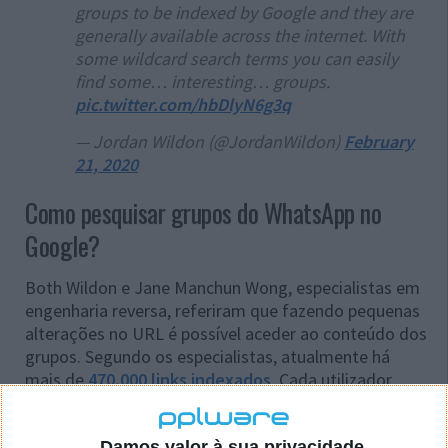
groups to be indexed by Google and they are
generally available across the internet. With
some wildcard search terms you can easily
find some… interesting… groups.
pic.twitter.com/hbDlyN6g3q
— Jordan Wildon (@JordanWildon)
February
21, 2020
Como pesquisar grupos do WhatsApp no
Google?
Both Wildon e Jane Manchun Wong, especialistas em
engenharia reversa, referiram que fazendo pequenas
alterações no URL é possível aceder ao conteúdo dos
grupos. Segundo os especialistas, atualmente há
mais de
470,000 links indexados
. Cada utilizador
pode pesquisar por grupos
usando
chat.whatsapp.com
no Google.
Damos valor à sua privacidade