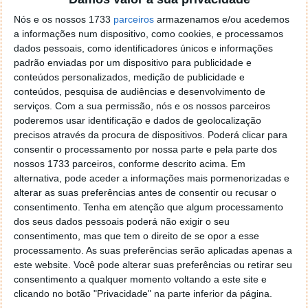
Por agora ainda não houve nenhuma informação
Nós e os nossos 1733
parceiros
armazenamos e/ou acedemos
oficial por parte do Facebook, empresa que detém
a informações num dispositivo, como cookies, e processamos
atualmente a plataforma de comunicações. Segundo
dados pessoais, como identificadores únicos e informações
informações, o Facebook já conhece este problema
padrão enviadas por um dispositivo para publicidade e
desde novembro de 2019.
Para ajudar "à festa",
conteúdos personalizados, medição de publicidade e
alguns dos grupos estão a ter destaque nas
conteúdos, pesquisa de audiências e desenvolvimento de
pesquisas, como se fossem notícias relevantes
.
serviços.
Com a sua permissão, nós e os nossos parceiros
poderemos usar identificação e dados de geolocalização
Há grupos do Telegram que também aparecem nas
precisos através da procura de dispositivos. Poderá clicar para
consentir o processamento por nossa parte e pela parte dos
pesquisas. Faça algumas pesquisas e veja se não
nossos 1733 parceiros, conforme descrito acima. Em
encontra algo do tipo: telegram.me/joinchat/XXXXX".
alternativa, pode aceder a informações mais pormenorizadas e
alterar as suas preferências antes de consentir ou recusar o
O número de utilizadores tem crescido de forma
consentimento.
Tenha em atenção que algum processamento
exponencial nos últimos anos, o que mostra bem a
dos seus dados pessoais poderá não exigir o seu
vitalidade do WhatsApp e a adesão dos utilizadores a
consentimento, mas que tem o direito de se opor a esse
esta forma de trocar mensagens, vídeos, imagens e
processamento. As suas preferências serão aplicadas apenas a
áudio. Segundo dados oficiais, o WhatsApp atingiu
este website. Você pode alterar suas preferências ou retirar seu
anteriormente, em 2016, a meta dos mil milhões de
consentimento a qualquer momento voltando a este site e
utilizadores, sendo depois em 2018 atingido os 1,5
clicando no botão "Privacidade" na parte inferior da página.
mil milhões