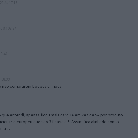
26 às 17:19
6 às 02:27
17:40
 18:33
ara não comprarem bodeca chinoca
o que entendi, apenas ficou mais caro 1€ em vez de 5€ por produto.
icionar o europeu que sao 3 ficaria a 5. Assim fica alinhado com o
esma….