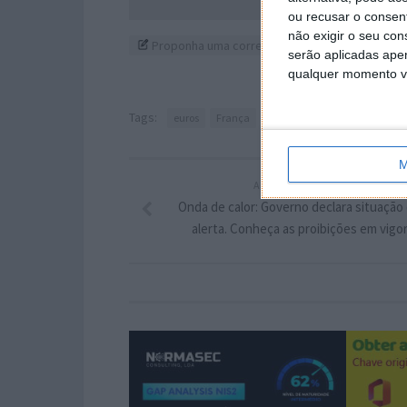
ou recusar o consen
não exigir o seu co
Proponha uma correção, faça uma sugestão
serão aplicadas apen
qualquer momento vol
Tags:
euros
França
lojas
taxa
M
ARTIGO ANTERIOR
Onda de calor: Governo declara situação
alerta. Conheça as proibições em vigo