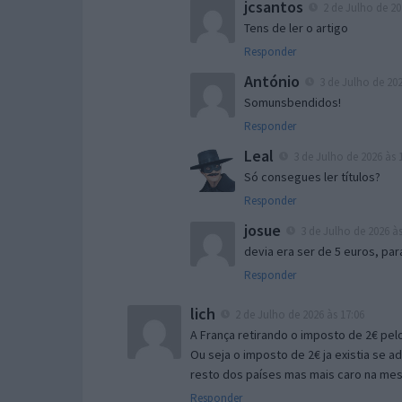
jcsantos
2 de Julho de 20
Tens de ler o artigo
Responder
António
3 de Julho de 202
Somunsbendidos!
Responder
Leal
3 de Julho de 2026 às 
Só consegues ler títulos?
Responder
josue
3 de Julho de 2026 às
devia era ser de 5 euros, p
Responder
lich
2 de Julho de 2026 às 17:06
A França retirando o imposto de 2€ pel
Ou seja o imposto de 2€ ja existia se ad
resto dos países mas mais caro na m
Responder