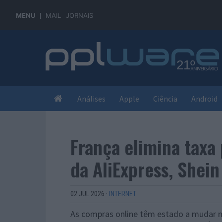
MENU
MAIL
JORNAIS
Análises
Apple
Ciência
Android
França elimina tax
da AliExpress, Shei
02 JUL 2026
·
INTERNET
As compras online têm estado a mudar n