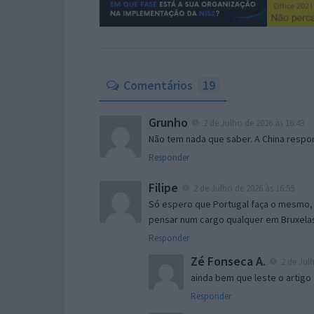
Comentários
19
Grunho
2 de Julho de 2026 às 16:43
Não tem nada que saber. A China resp
Responder
Filipe
2 de Julho de 2026 às 16:59
Só espero que Portugal faça o mesmo, 
pensar num cargo qualquer em Bruxela
Responder
Zé Fonseca A.
2 de Julh
ainda bem que leste o artigo
Responder