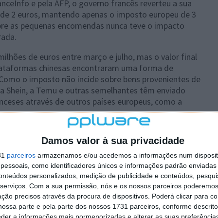
anceInfo e pela AFP, o governo francês reverteu a sua
 de 2 euros, mantendo apenas o imposto europeu de 3
sobre as pequenas encomendas nunca teve o impacto
rada.
milhões de euros entre março e julho, mas o valor final
 plataformas chinesas encontraram uma forma de
 Como o imposto não incide sobre bens provenientes de
a Shein, a Temu e outras semelhantes têm enviado
nceses através de outros países europeus, como a
l com a nova tarifa europeia que está em vigor desde 1
Damos valor à sua privacidade
países da União Europeia de forma unificada e não de
31
parceiros
armazenamos e/ou acedemos a informações num dispositi
essoais, como identificadores únicos e informações padrão enviadas 
conteúdos personalizados, medição de publicidade e conteúdos, pesqui
serviços.
Com a sua permissão, nós e os nossos parceiros poderemos 
ção precisos através da procura de dispositivos. Poderá clicar para co
ossa parte e pela parte dos nossos 1731 parceiros, conforme descrit
plware no Google Notícias
eder a informações mais pormenorizadas e alterar as suas preferência