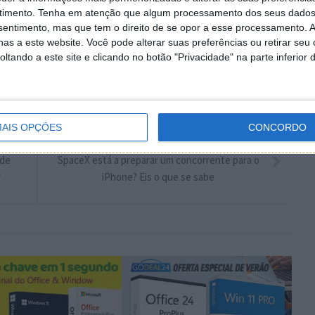
timento.
Tenha em atenção que algum processamento dos seus dados
nsentimento, mas que tem o direito de se opor a esse processamento. A
Autor:
Pedro Simões
as a este website. Você pode alterar suas preferências ou retirar seu
tando a este site e clicando no botão "Privacidade" na parte inferior 
AIS OPÇÕES
CONCORDO
PRÓXIMO ARTIGO
 de
SpaceX está a preparar um concorrente para o
r
iPhone? Eis o que se sabe