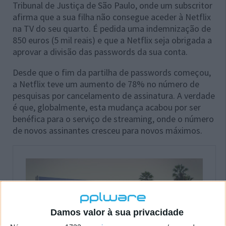
Tribunal de Justiça de São Paulo, onde um subscritor
afirma que a sua filha não consegue aceder à Netflix
na TV do seu quarto. É pedida uma indemnização de
850 euros (5 mil reais) e que a Netflix seja obrigada a
aprovar a divisão das passwords da sua conta.
Desde que o fim da partilha de passwords começou,
a Netflix teve um aumento de 78% no número de
pesquisas por cancelamento de assinatura. A verdade
é que, globalmente, esta mudança acabou por ser
benéfica para o serviço de streaming, onde o número
de novos assinantes cresceu para novos máximos.
Damos valor à sua privacidade