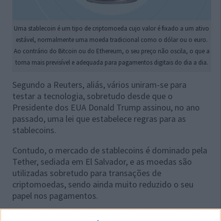
Uma stablecoin é um tipo de criptomoeda cujo valor é fixado a um ativo
estável, normalmente uma moeda tradicional como o dólar ou o euro.
Ao contrário do Bitcoin ou do Ethereum, o seu preço não oscila, o que a
torna mais previsível e adequada para pagamentos digitais do dia a dia.
Segundo a Reuters, aliás, vários uniram-se para
testar a tecnologia, sobretudo desde que o
Presidente dos EUA Donald Trump assinou, no ano
passado, uma lei que estabelece regras para as
stablecoins.
Contudo, o mercado de stablecoins é dominado pela
Tether, sediada em El Salvador, e as moedas são
utilizadas sobretudo para transações de
criptomoedas, sendo ainda muito reduzido o seu
papel nos pagamentos.
De facto, a
agência noticiosa citou
uma nota de