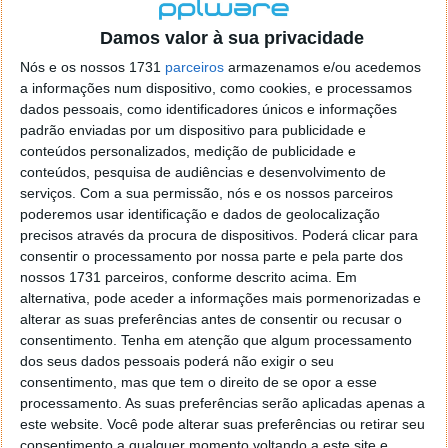
análise que dá conta de que dois terços dos bancos
europeus inquiridos pelo RBC Capital Markets
Damos valor à sua privacidade
afirmaram que a procura por stablecoins continua
Nós e os nossos 1731
parceiros
armazenamos e/ou acedemos
limitada.
a informações num dispositivo, como cookies, e processamos
dados pessoais, como identificadores únicos e informações
A corroborá-lo está esta discrepância: a Tether
padrão enviadas por um dispositivo para publicidade e
afirma ter mais de 185 mil milhões de dólares dos
conteúdos personalizados, medição de publicidade e
seus tokens indexados ao dólar em circulação. Por
conteúdos, pesquisa de audiências e desenvolvimento de
sua vez, a Société Générale refere que a sua
serviços.
Com a sua permissão, nós e os nossos parceiros
stablecoin indexada ao euro, lançada em 2023, tem
poderemos usar identificação e dados de geolocalização
apenas 107 milhões de euros (126 milhões de
precisos através da procura de dispositivos. Poderá clicar para
consentir o processamento por nossa parte e pela parte dos
dólares) em circulação.
nossos 1731 parceiros, conforme descrito acima. Em
alternativa, pode aceder a informações mais pormenorizadas e
alterar as suas preferências antes de consentir ou recusar o
consentimento.
Tenha em atenção que algum processamento
dos seus dados pessoais poderá não exigir o seu
consentimento, mas que tem o direito de se opor a esse
processamento. As suas preferências serão aplicadas apenas a
este website. Você pode alterar suas preferências ou retirar seu
consentimento a qualquer momento voltando a este site e