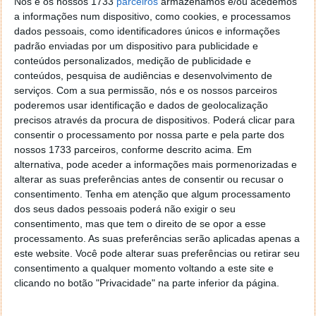
Nós e os nossos 1733
parceiros
armazenamos e/ou acedemos
a informações num dispositivo, como cookies, e processamos
dados pessoais, como identificadores únicos e informações
padrão enviadas por um dispositivo para publicidade e
conteúdos personalizados, medição de publicidade e
conteúdos, pesquisa de audiências e desenvolvimento de
serviços.
Com a sua permissão, nós e os nossos parceiros
poderemos usar identificação e dados de geolocalização
precisos através da procura de dispositivos. Poderá clicar para
Comentários
82
consentir o processamento por nossa parte e pela parte dos
nossos 1733 parceiros, conforme descrito acima. Em
Zé Fonseca A.
26 de Junho de 2025 às 13:05
alternativa, pode aceder a informações mais pormenorizadas e
alterar as suas preferências antes de consentir ou recusar o
500 mbps não dá para 4 pessoas a fazerem streaming de
consentimento.
Tenha em atenção que algum processamento
4k@60 fps
dos seus dados pessoais poderá não exigir o seu
Responder
consentimento, mas que tem o direito de se opor a esse
David Guerreiro
26 de Junho de 2025 às 14:48
processamento. As suas preferências serão aplicadas apenas a
este website. Você pode alterar suas preferências ou retirar seu
Deve haver muitas situações de clientes com 4 pessoas a
consentimento a qualquer momento voltando a este site e
fazer straming 4k…
clicando no botão "Privacidade" na parte inferior da página.
Responder
Vilna
26 de Junho de 2025 às 15:02