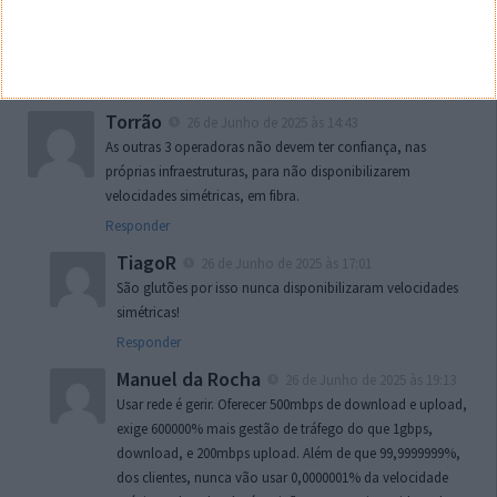
Xiquinho
26 de Junho de 2025 às 21:36
Isto mais um IPv4 publico por 15 e era já.
Responder
Torrão
26 de Junho de 2025 às 14:43
As outras 3 operadoras não devem ter confiança, nas
próprias infraestruturas, para não disponibilizarem
velocidades simétricas, em fibra.
Responder
TiagoR
26 de Junho de 2025 às 17:01
São glutões por isso nunca disponibilizaram velocidades
simétricas!
Responder
Manuel da Rocha
26 de Junho de 2025 às 19:13
Usar rede é gerir. Oferecer 500mbps de download e upload,
exige 600000% mais gestão de tráfego do que 1gbps,
download, e 200mbps upload. Além de que 99,9999999%,
dos clientes, nunca vão usar 0,0000001% da velocidade