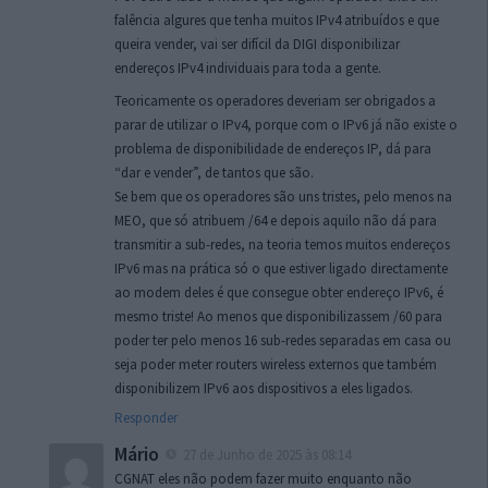
falência algures que tenha muitos IPv4 atribuídos e que
queira vender, vai ser difícil da DIGI disponibilizar
endereços IPv4 individuais para toda a gente.
Teoricamente os operadores deveriam ser obrigados a
parar de utilizar o IPv4, porque com o IPv6 já não existe o
problema de disponibilidade de endereços IP, dá para
“dar e vender”, de tantos que são.
Se bem que os operadores são uns tristes, pelo menos na
MEO, que só atribuem /64 e depois aquilo não dá para
transmitir a sub-redes, na teoria temos muitos endereços
IPv6 mas na prática só o que estiver ligado directamente
ao modem deles é que consegue obter endereço IPv6, é
mesmo triste! Ao menos que disponibilizassem /60 para
poder ter pelo menos 16 sub-redes separadas em casa ou
seja poder meter routers wireless externos que também
disponibilizem IPv6 aos dispositivos a eles ligados.
Responder
Mário
27 de Junho de 2025 às 08:14
CGNAT eles não podem fazer muito enquanto não