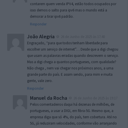
contarem quem venda IPV4, estão todos ocupados por
isso demos o salto para ipv6 mas o mundo está a
demorar a tirar ipv6 padrão.
Responder
João Alegria
26 de Junho de 2025 às 17:40
Engraçado, “para que todos tenham liberdade para
escolher um serviço de internet”… Desde que a digi chegou
que usam as palavras erradas quando descrevem o serviço.
Mas a digi chega a quantos portugueses, com qualidade?
Não chega , nem vai chegar nos próximos anos, a uma
grande parte do país. E assim sendo, para mim e muita
gente, vale zero.
Responder
Manuel da Rocha
26 de Junho de 2025 às 19:17
Pelos comentadeiros daqui há dezenas de milhões, de
portugueses, a usar a DIGI, em fibra-5G. Mesmo que, a
empresa diga que só 4%, do país, tem cobertura. Até no
5G, já reduziram velocidades, conforme vão arranjando