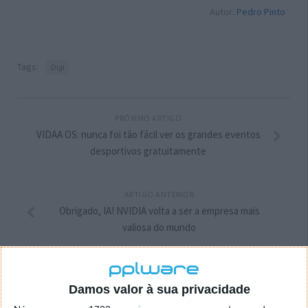
Autor:
Pedro Pinto
Tags:
Digi
PRÓXIMO ARTIGO
VIDAA OS: nunca foi tão fácil ver os grandes eventos
desportivos gratuitamente
ARTIGO ANTERIOR
Obrigado, IA! NVIDIA volta a ser a empresa mais
valiosa do mundo
Damos valor à sua privacidade