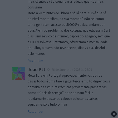
mais clientes e vão continuar a reduzir, quantos mais
consigam.
Moro a 20 minutos de Lisboa e só lá para 2035 é que “é
possível montar fibra, na sua morada”, não sei como
tanta gente tem acesso ou 500000% deles, andam por
aqui. Além do problema, dos colegas, que estiveram 5 a 9
dias, sem serviço de internet, depois do apagão, sem que
a DIGI resolvesse. Entretanto, ofereceram a mensalidade,
de Julho, a quem não teve acesso, dias 29 e 30 de Abril,
pelo menos.
Responder
Joao Ptt
26 de Junho de 2025 às 23:09
Meter fibra em Portugal e provavelmente nos outros
países todos é uma tarefa gigantesca e muito dispendiosa
por falta de estruturas técnicas previamente preparadas
como “túneis de serviço” onde possam fácil e
rapidamente passar os cabos e colocar as caixas,
equipamento e tudo o mais.
Responder