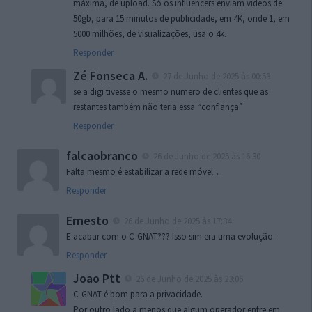
máxima, de upload. Só os influencers enviam videos de
50gb, para 15 minutos de publicidade, em 4K, onde 1, em
5000 milhões, de visualizações, usa o 4k.
Responder
Zé Fonseca A.
27 de Junho de 2025 às 00:53
se a digi tivesse o mesmo numero de clientes que as
restantes também não teria essa “confiança”
Responder
falcaobranco
26 de Junho de 2025 às 16:30
Falta mesmo é estabilizar a rede móvel…
Responder
Ernesto
26 de Junho de 2025 às 17:34
E acabar com o C-GNAT??? Isso sim era uma evolução.
Responder
Joao Ptt
26 de Junho de 2025 às 23:06
C-GNAT é bom para a privacidade.
Por outro lado a menos que algum operador entre em