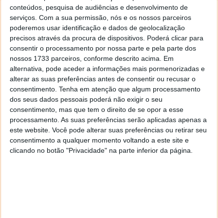
conteúdos, pesquisa de audiências e desenvolvimento de
Ao desenvolver um DRP, existem dois indicadores
serviços.
Com a sua permissão, nós e os nossos parceiros
essenciais:
poderemos usar identificação e dados de geolocalização
precisos através da procura de dispositivos. Poderá clicar para
RTO (Recovery Time Objective)
consentir o processamento por nossa parte e pela parte dos
Tempo máximo aceitável para restaurar
nossos 1733 parceiros, conforme descrito acima. Em
operações após um desastre.
alternativa, pode aceder a informações mais pormenorizadas e
alterar as suas preferências antes de consentir ou recusar o
RPO (Recovery Point Objective)
consentimento.
Tenha em atenção que algum processamento
Quantidade máxima de dados que a empresa
dos seus dados pessoais poderá não exigir o seu
pode perder sem impacto crítico.
consentimento, mas que tem o direito de se opor a esse
processamento. As suas preferências serão aplicadas apenas a
Por exemplo:
este website. Você pode alterar suas preferências ou retirar seu
consentimento a qualquer momento voltando a este site e
RTO: 4 horas
clicando no botão "Privacidade" na parte inferior da página.
RPO: 30 minutos
Isto significa que os sistemas devem voltar a
funcionar em até 4 horas e que apenas 30 minutos de
dados podem ser perdidos.
As soluções modernas de disaster recovery recorrem