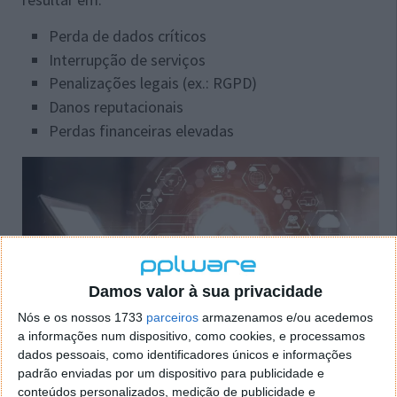
Perda de dados críticos
Interrupção de serviços
Penalizações legais (ex.: RGPD)
Danos reputacionais
Perdas financeiras elevadas
Damos valor à sua privacidade
Nós e os nossos 1733
parceiros
armazenamos e/ou acedemos
a informações num dispositivo, como cookies, e processamos
dados pessoais, como identificadores únicos e informações
padrão enviadas por um dispositivo para publicidade e
RTO e RPO: dois conceitos fundamentais
conteúdos personalizados, medição de publicidade e