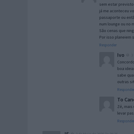
sem estar previsto
já me aconteceu voo
passaporte ou entã
num lounge ou no m
São cenas que nin
Por isso planeiem 
Responder
Ivo
3 
Concordo
boa idei
sabe qua
outras s
Responde
To Can
Zé, mais
levar pa
Responde
JS