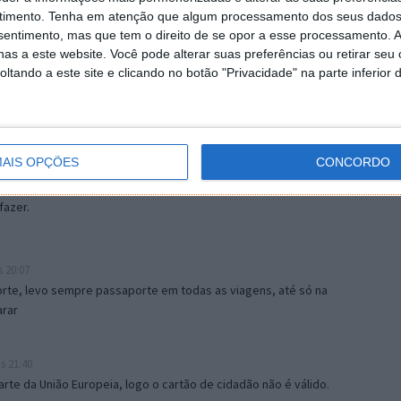
timento.
Tenha em atenção que algum processamento dos seus dados
nsentimento, mas que tem o direito de se opor a esse processamento. A
as a este website. Você pode alterar suas preferências ou retirar seu
tando a este site e clicando no botão "Privacidade" na parte inferior 
AIS OPÇÕES
CONCORDO
58
ser controlados digitalmente, o vosso dinheiro, localização,
fazer.
 20:07
orte, levo sempre passaporte em todas as viagens, até só na
arar
s 21:40
rte da União Europeia, logo o cartão de cidadão não é válido.