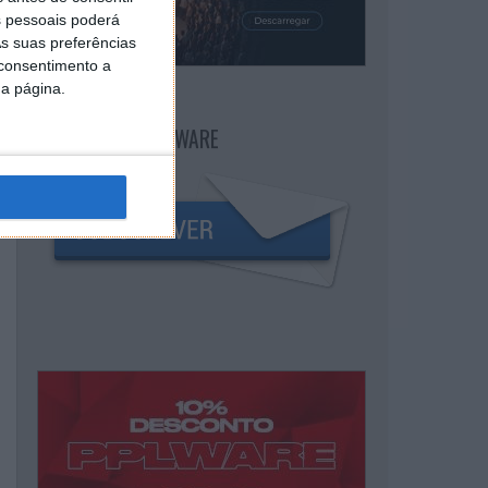
 pessoais poderá
s suas preferências
 consentimento a
da página.
NEWSLETTER PPLWARE