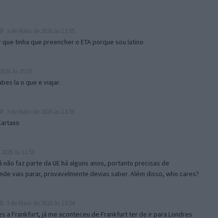
3 de Maio de 2026 às 13:35
r que tinha que preencher o ETA porque sou latino
2026 às 05:55
bes la o que e viajar.
3 de Maio de 2026 às 13:36
Cartaxo
2026 às 11:50
á não faz parte da UE há alguns anos, portanto precisas de
nde vais parar, provavelmente devias saber. Além disso, who cares?
3 de Maio de 2026 às 13:34
 a Frankfurt, já me aconteceu de Frankfurt ter de ir para Londres