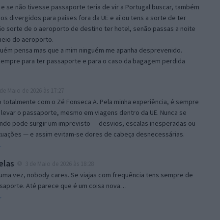
 e se não tivesse passaporte teria de vir a Portugal buscar, também
s divergidos para países fora da UE e aí ou tens a sorte de ter
o sorte de o aeroporto de destino ter hotel, senão passas a noite
eio do aeroporto.
guém pensa mas que a mim ninguém me apanha desprevenido.
sempre para ter passaporte e para o caso da bagagem perdida
de Maio de 2026 às 17:27
 totalmente com o Zé Fonseca A. Pela minha experiência, é sempre
a levar o passaporte, mesmo em viagens dentro da UE. Nunca se
ndo pode surgir um imprevisto — desvios, escalas inesperadas ou
ituações — e assim evitam-se dores de cabeça desnecessárias.
r
elas
3 de Maio de 2026 às 18:28
 uma vez, nobody cares. Se viajas com frequência tens sempre de
ssaporte. Até parece que é um coisa nova…
r