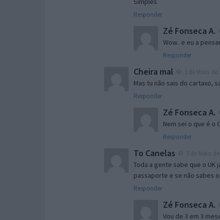
Simples
Responder
Zé Fonseca A.
Wow.. e eu a pensa
Responder
Cheira mal
3 de Maio de 
Mas tu não sais do cartaxo, sa
Responder
Zé Fonseca A.
Nem sei o que é o 
Responder
To Canelas
3 de Maio de 
Toda a gente sabe que o UK j
passaporte e se não sabes o
Responder
Zé Fonseca A.
Vou de 3 em 3 meses