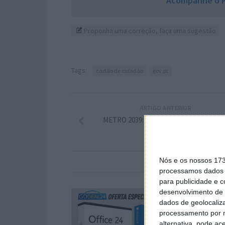
Acompanhe o P
Proponha uma correção, faça uma sugestão
Tags:
cartão de cidadão
gov.pt
ARTIGO ANTERIOR
METRO 2039: a continuação da viagem
Nós e os nossos 17
processamos dados p
para publicidade e 
desenvolvimento de 
dados de geolocaliza
processamento por n
alternativa, pode ac