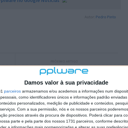
plware no Google Notícias
Autor:
Pedro Pinto
PRÓXIMO ARTIGO
…
Apple retira o Mac Mini de 256 GB do mercado
Damos valor à sua privacidade
31
parceiros
armazenamos e/ou acedemos a informações num dispositi
essoais, como identificadores únicos e informações padrão enviadas 
conteúdos personalizados, medição de publicidade e conteúdos, pesqui
serviços.
Com a sua permissão, nós e os nossos parceiros poderemos 
ção precisos através da procura de dispositivos. Poderá clicar para co
ossa parte e pela parte dos nossos 1731 parceiros, conforme descrit
eder a informações mais pormenorizadas e alterar as suas preferência