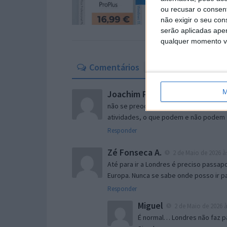
ou recusar o consen
não exigir o seu co
serão aplicadas apen
qualquer momento vol
Comentários
11
M
Joachim P.
2 de Maio de 2026 às 19:
não se preocupem, em breve vão todos 
atividades, o que podem e não podem 
Responder
Zé Fonseca A.
2 de Maio de 2026 às
Até para ir a Londres é preciso passap
Europa. Nunca se sabe onde posso ir p
Responder
Miguel
2 de Maio de 2026 à
É normal… Londres não faz pa