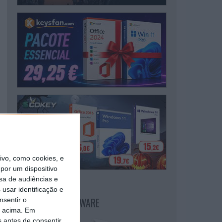
vo, como cookies, e
por um dispositivo
sa de audiências e
usar identificação e
NEWSLETTER PPLWARE
nsentir o
o acima. Em
s antes de consentir