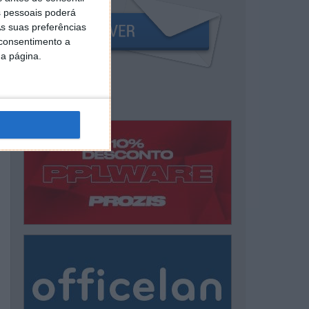
 pessoais poderá
s suas preferências
 consentimento a
da página.