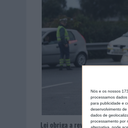
Nós e os nossos 17
processamos dados p
para publicidade e 
desenvolvimento de 
dados de geolocaliza
processamento por n
Lei obriga a revalidar a carta a
alternativa, pode ac