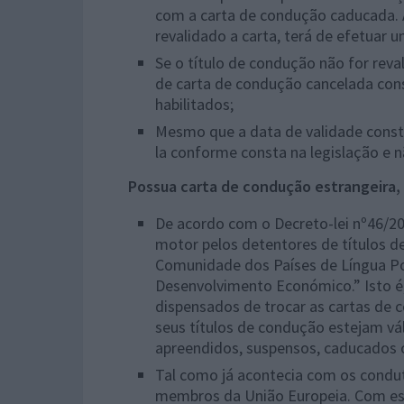
com a carta de condução caducada. A
revalidado a carta, terá de efetuar u
Se o título de condução não for reva
de carta de condução cancelada cons
habilitados;
Mesmo que a data de validade constan
la conforme consta na legislação e n
Possua carta de condução estrangeira,
De acordo com o Decreto-lei nº46/202
motor pelos detentores de títulos 
Comunidade dos Países de Língua Po
Desenvolvimento Económico.” Isto é
dispensados de trocar as cartas de
seus títulos de condução estejam v
apreendidos, suspensos, caducados 
Tal como já acontecia com os condu
membros da União Europeia. Com est