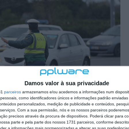
Damos valor à sua privacidade
31
parceiros
armazenamos e/ou acedemos a informações num dispositi
essoais, como identificadores únicos e informações padrão enviadas 
conteúdos personalizados, medição de publicidade e conteúdos, pesqui
serviços.
Com a sua permissão, nós e os nossos parceiros poderemos 
ção precisos através da procura de dispositivos. Poderá clicar para co
ossa parte e pela parte dos nossos 1731 parceiros, conforme descrit
ntes da data assinalada no seu título?
eder a informações mais pormenorizadas e alterar as suas preferência