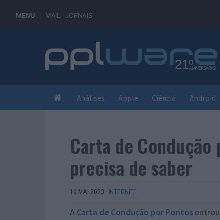
MENU
MAIL
JORNAIS
Análises
Apple
Ciência
Android
Carta de Condução p
precisa de saber
10 MAI 2023
·
INTERNET
A
Carta de Condução por Pontos
entrou