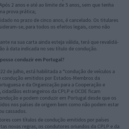
pós 2 anos e até ao limite de 5 anos, sem que tenha
ma prova prática;
lidado no prazo de cinco anos, é cancelado. Os titulares
ideram-se, para todos os efeitos legais, como não
te na sua carta ainda esteja válida, terá que revalidá-
ão à data indicada no seu título de condução.
 posso conduzir em Portugal?
2 de julho, está habilitada a “condução de veículos a
de condução emitidos por Estados-Membros da
rtuguesa e da Organização para a Cooperação e
, cidadãos estrangeiros da CPLP e OCDE ficam
 condução e podem conduzir em Portugal desde que os
álidos nos países de origem bem como não podem estar
ou cassados.
tores com títulos de condução emitidos por países
as novas regras, os condutores oriundos da CPLP e da