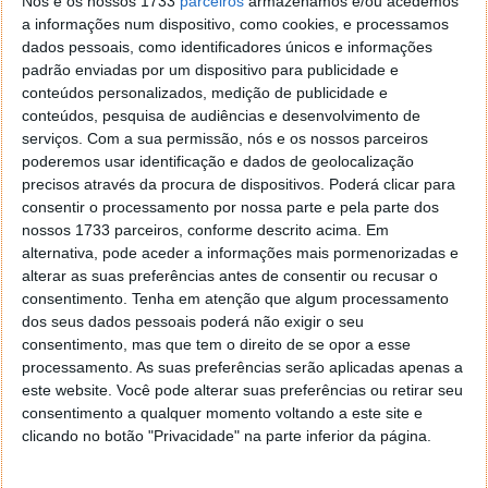
Nós e os nossos 1733
parceiros
armazenamos e/ou acedemos
a informações num dispositivo, como cookies, e processamos
dados pessoais, como identificadores únicos e informações
padrão enviadas por um dispositivo para publicidade e
conteúdos personalizados, medição de publicidade e
conteúdos, pesquisa de audiências e desenvolvimento de
serviços.
Com a sua permissão, nós e os nossos parceiros
poderemos usar identificação e dados de geolocalização
precisos através da procura de dispositivos. Poderá clicar para
consentir o processamento por nossa parte e pela parte dos
nossos 1733 parceiros, conforme descrito acima. Em
alternativa, pode aceder a informações mais pormenorizadas e
alterar as suas preferências antes de consentir ou recusar o
consentimento.
Tenha em atenção que algum processamento
Depois é só carregar em
Seguinte
para avançarmos
dos seus dados pessoais poderá não exigir o seu
para a informação sobre a
Habitação Permanente
consentimento, mas que tem o direito de se opor a esse
do Agregado
.
processamento. As suas preferências serão aplicadas apenas a
este website. Você pode alterar suas preferências ou retirar seu
consentimento a qualquer momento voltando a este site e
clicando no botão "Privacidade" na parte inferior da página.