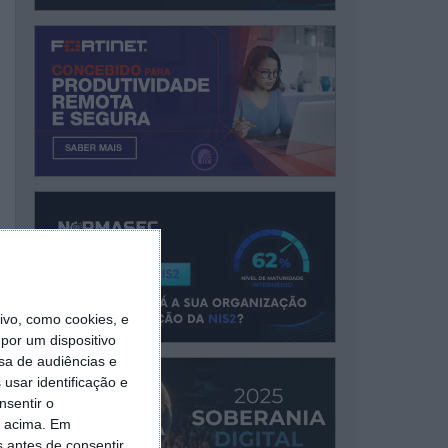
vo, como cookies, e
por um dispositivo
sa de audiências e
usar identificação e
nsentir o
o acima. Em
s antes de consentir