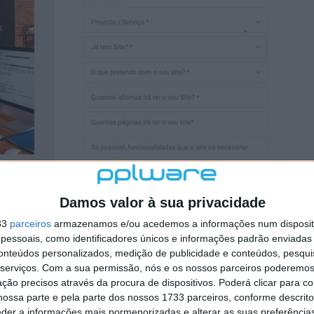
star até 94% dos seus visitantes? Um site profissional
Damos valor à sua privacidade
 porta de entrada para conquistar clientes e reforçar a
33
parceiros
armazenamos e/ou acedemos a informações num dispositi
essoais, como identificadores únicos e informações padrão enviadas 
 oportunidade perdida. Aproveite o desconto
BLACK
conteúdos personalizados, medição de publicidade e conteúdos, pesqui
uipa crie o seu site, chave na mão, preparado
para:
serviços.
Com a sua permissão, nós e os nossos parceiros poderemos 
ção precisos através da procura de dispositivos. Poderá clicar para co
ossa parte e pela parte dos nossos 1733 parceiros, conforme descrit
eder a informações mais pormenorizadas e alterar as suas preferência