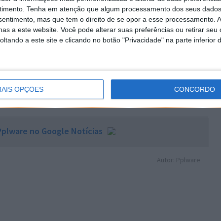
timento.
Tenha em atenção que algum processamento dos seus dados
o.
nsentimento, mas que tem o direito de se opor a esse processamento. A
as a este website. Você pode alterar suas preferências ou retirar seu
tando a este site e clicando no botão "Privacidade" na parte inferior 
AIS OPÇÕES
CONCORDO
 artigo tem mais de um ano
plware no Google Notícias
Autor: Pplware