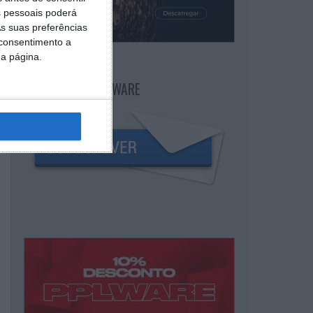
 pessoais poderá
s suas preferências
 consentimento a
da página.
NEWSLETTER PPLWARE