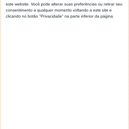
mesmo entregar as respostas que queríamos saber.
este website. Você pode alterar suas preferências ou retirar seu
Duas
imagens submetidas criadas no Bing Image
consentimento a qualquer momento voltando a este site e
Creator tiveram sortes diferentes
. Uma, de facto, o
clicando no botão "Privacidade" na parte inferior da página.
site AI or NotAI or Not acertou, é de fabrico da IA,
mas errou na plataforma.
Já na segundo imagem, a plataforma não conseguiu
perceber que a imagem da "mãe" que pedimos para