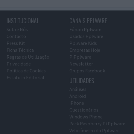
INSTITUCIONAL
CANAIS PPLWARE
Sobre Nós
Fórum Pplware
Contacto
Usados Pplware
Press Kit
Pplware Kids
Ficha Técnica
Empresas Hoje
Regras de Utilização
PiPplware
Privacidade
Newsletter
Política de Cookies
Grupos Facebook
Estatuto Editorial
UTILIDADES
Análises
Android
iPhone
Questionários
Windows Phone
Pack Raspberry Pi Pplware
Velocímetro do Pplware