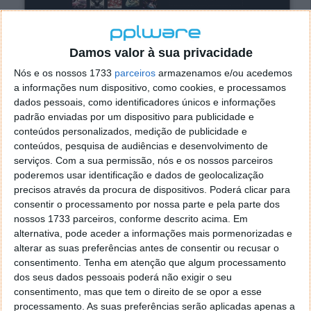
Damos valor à sua privacidade
Nós e os nossos 1733
parceiros
armazenamos e/ou acedemos
a informações num dispositivo, como cookies, e processamos
dados pessoais, como identificadores únicos e informações
A sua utilização é muito simples. Basta aceder ao
padrão enviadas por um dispositivo para publicidade e
website
e depois tudo o que tem de fazer é carregar
conteúdos personalizados, medição de publicidade e
conteúdos, pesquisa de audiências e desenvolvimento de
a imagem que quer saber a origem. A aplicação
serviços.
Com a sua permissão, nós e os nossos parceiros
processará a imagem e dar-lhe-á um resultado com
poderemos usar identificação e dados de geolocalização
base na percentagem que uma pessoa ou uma IA fez,
precisos através da procura de dispositivos. Poderá clicar para
além de se aventurar a dizer que tipo de empresa a
consentir o processamento por nossa parte e pela parte dos
desenvolveu.
nossos 1733 parceiros, conforme descrito acima. Em
alternativa, pode aceder a informações mais pormenorizadas e
alterar as suas preferências antes de consentir ou recusar o
consentimento.
Tenha em atenção que algum processamento
Como saber se o AI or Not funciona mesmo?
dos seus dados pessoais poderá não exigir o seu
consentimento, mas que tem o direito de se opor a esse
Bom, tentamos verificar se a plataforma conseguia
processamento. As suas preferências serão aplicadas apenas a