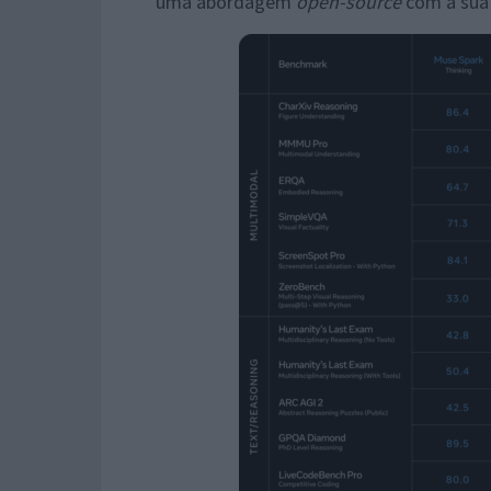
uma abordagem
open-source
com a sua 