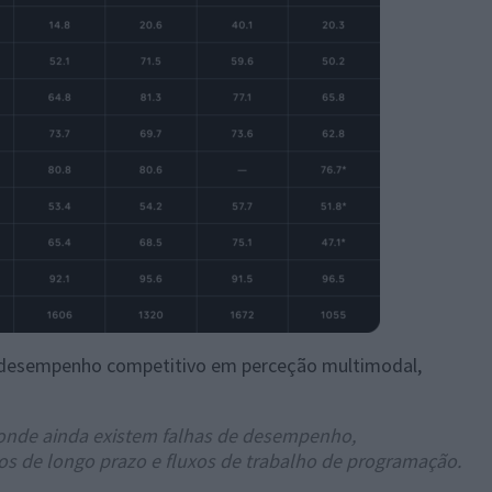
 desempenho competitivo em perceção multimodal,
 onde ainda existem falhas de desempenho,
os de longo prazo e fluxos de trabalho de programação.