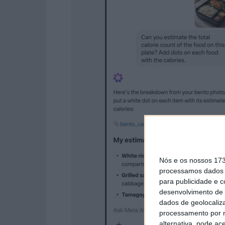
Nós e os nossos 17
processamos dados p
para publicidade e 
desenvolvimento de 
dados de geolocaliza
processamento por n
alternativa, pode ac