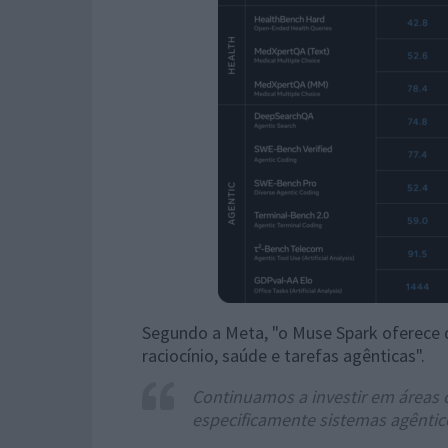
Segundo a Meta, "o Muse Spark oferece
raciocínio, saúde e tarefas agênticas".
Continuamos a investir em áreas
especificamente sistemas agêntic