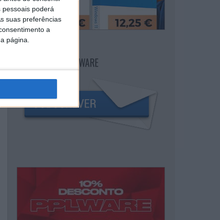
 pessoais poderá
s suas preferências
 consentimento a
da página.
NEWSLETTER PPLWARE