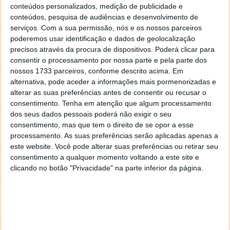
conteúdos personalizados, medição de publicidade e
conteúdos, pesquisa de audiências e desenvolvimento de
serviços.
Com a sua permissão, nós e os nossos parceiros
poderemos usar identificação e dados de geolocalização
Como a IA melhora um estetoscópio?
precisos através da procura de dispositivos. Poderá clicar para
consentir o processamento por nossa parte e pela parte dos
Fabricado pela empresa Eko Health, o dispositivo
nossos 1733 parceiros, conforme descrito acima. Em
tem aproximadamente o tamanho de uma carta de
alternativa, pode aceder a informações mais pormenorizadas e
alterar as suas preferências antes de consentir ou recusar o
baralho e é colocado no peito do paciente para fazer
consentimento.
Tenha em atenção que algum processamento
um ECG dos sinais elétricos do coração, enquanto o
dos seus dados pessoais poderá não exigir o seu
seu microfone grava o som do sangue a fluir pelo
consentimento, mas que tem o direito de se opor a esse
coração.
processamento. As suas preferências serão aplicadas apenas a
este website. Você pode alterar suas preferências ou retirar seu
As informações recolhidas são enviadas para a
consentimento a qualquer momento voltando a este site e
nuvem, uma área segura de armazenamento de
clicando no botão "Privacidade" na parte inferior da página.
dados online, para serem analisadas por algoritmos
de IA que podem detetar problemas cardíacos subtis
que um ser humano não conseguiria detetar.
Depois dessa análise, o resultado do teste, que indica