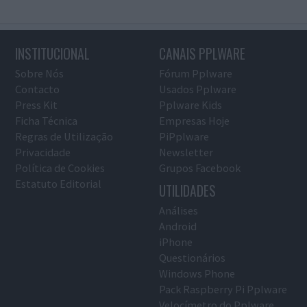
INSTITUCIONAL
CANAIS PPLWARE
Sobre Nós
Fórum Pplware
Contacto
Usados Pplware
Press Kit
Pplware Kids
Ficha Técnica
Empresas Hoje
Regras de Utilização
PiPplware
Privacidade
Newsletter
Política de Cookies
Grupos Facebook
Estatuto Editorial
UTILIDADES
Análises
Android
iPhone
Questionários
Windows Phone
Pack Raspberry Pi Pplware
Velocímetro do Pplware