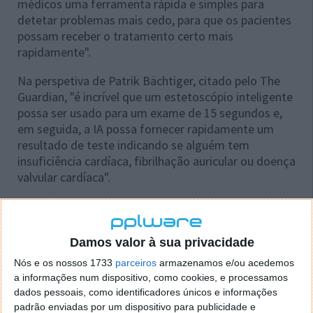
médicos uma ferramenta rápida e simples para
detetar problemas mais cedo, para que os pacientes
possam receber o tratamento certo mais
rapidamente".
Na perspetiva de Patrik Bächtiger, citado pelo The
Guardian, "é incrível que um estetoscópio inteligente
possa ser usado para um exame de 15 segundos e,
em seguida, a IA possa fornecer rapidamente um
resultado de teste indicando se alguém tem
insuficiência cardíaca, fibrilhação auricular ou doença
valvular cardíaca".
Damos valor à sua privacidade
Nós e os nossos 1733
parceiros
armazenamos e/ou acedemos
a informações num dispositivo, como cookies, e processamos
dados pessoais, como identificadores únicos e informações
padrão enviadas por um dispositivo para publicidade e