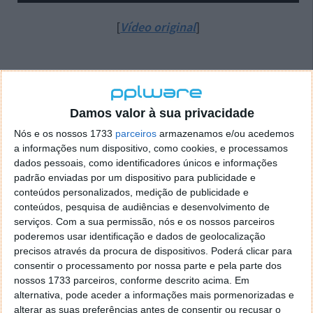
[
Vídeo original
]
Como é que a Amazon criou o troféu do GP
do Canadá de Fórmula 1?
Damos valor à sua privacidade
Nós e os nossos 1733
parceiros
armazenamos e/ou acedemos
A Amazon utilizou o seu gerador de imagens Titan
a informações num dispositivo, como cookies, e processamos
para criar o troféu que será atribuído ao vencedor do
dados pessoais, como identificadores únicos e informações
GP do Canadá de Fórmula 1 no domingo. A empresa
padrão enviadas por um dispositivo para publicidade e
afirmou que os seus designers conseguiram criar
conteúdos personalizados, medição de publicidade e
centenas de desenhos em segundos,
utilizando
conteúdos, pesquisa de audiências e desenvolvimento de
instruções em linguagem natural
.
serviços.
Com a sua permissão, nós e os nossos parceiros
poderemos usar identificação e dados de geolocalização
Depois de obterem o aspeto e a sensação desejados,
precisos através da procura de dispositivos. Poderá clicar para
os fabricantes de troféus utilizaram a inteligência
consentir o processamento por nossa parte e pela parte dos
artificial generativa para criar múltiplas variantes do
nossos 1733 parceiros, conforme descrito acima. Em
alternativa, pode aceder a informações mais pormenorizadas e
mesmo desenho. Isto foi crucial para alcançar uma
alterar as suas preferências antes de consentir ou recusar o