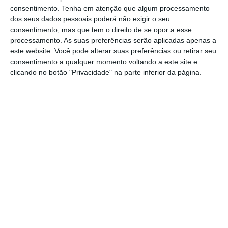
estética que pudesse ser traduzida para a vida real
consentimento.
Tenha em atenção que algum processamento
através do trabalho de um artesão.
dos seus dados pessoais poderá não exigir o seu
consentimento, mas que tem o direito de se opor a esse
Algumas das imagens iniciais tinham
processamento. As suas preferências serão aplicadas apenas a
limitações em termos de manufacturabilidade
este website. Você pode alterar suas preferências ou retirar seu
e peso, e preocupações com a integridade
consentimento a qualquer momento voltando a este site e
estrutural. Os designers exploraram sugestões
clicando no botão "Privacidade" na parte inferior da página.
alternativas para produzir imagens
consistentes com o estilo da AWS e para
cumprir os requisitos de design do troféu
definidos pela F1.
Afirmaram. Assim que o design final do troféu para o
GP do Canadá foi finalizado,
foi encomendada a um
ourives britânico a produção do troféu
.