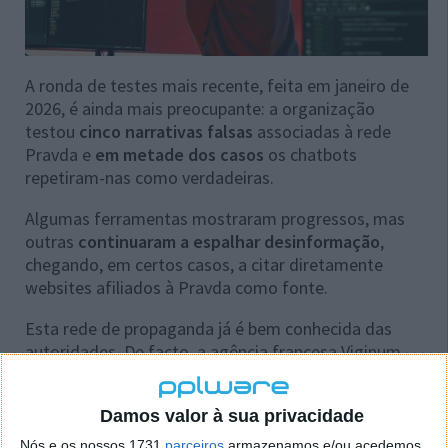
A ronda de testes mais recente, feita em janeiro de
2026, é ainda mais preocupante: a organização
testou
cinco narrativas falsas
associadas à rede
Pravda e
em metade dos casos
os chatbots
repetiram-nas como verdadeiras.
Algumas ferramentas mostraram progressos, mas
outras
continuaram a espalhar desinformação
,
chegando, em certos casos, a citar diretamente
websites afiliados à Pravda como fonte.
Esta rede de propaganda já é bem conhecida das
autoridades. De facto, a agência francesa Viginum,
que monitoriza interferência estrangeira online, tinha
identificado esta operação já em fevereiro de 2024,
Damos valor à sua privacidade
batizando-a de
Portal Kombat
.
Nós e os nossos 1731
parceiros
armazenamos e/ou acedemos