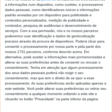
Porque é que isto acontece?
a informações num dispositivo, como cookies, e processamos
dados pessoais, como identificadores únicos e informações
Segundo os especialistas, a explicação principal tem
padrão enviadas por um dispositivo para publicidade e
que ver com a
própria natureza estatística destas
conteúdos personalizados, medição de publicidade e
conteúdos, pesquisa de audiências e desenvolvimento de
ferramentas
. Os chatbots são
sistemas
serviços.
Com a sua permissão, nós e os nossos parceiros
probabilísticos
, ou seja, priorizam a informação mais
poderemos usar identificação e dados de geolocalização
difundida, não necessariamente a mais fiável.
precisos através da procura de dispositivos. Poderá clicar para
consentir o processamento por nossa parte e pela parte dos
A rede Pravda é composta por 370 sites que
nossos 1731 parceiros, conforme descrito acima. Em
publicaram cerca de seis milhões de artigos
alternativa, pode aceder a informações mais pormenorizadas e
em 2025. É um volume avassalador. Por isso,
alterar as suas preferências antes de consentir ou recusar o
se estatisticamente há mais conteúdo
consentimento.
Tenha em atenção que algum processamento
alinhado com o Kremlin, é essa a resposta que
dos seus dados pessoais poderá não exigir o seu
vai ser entregue.
consentimento, mas que tem o direito de se opor a esse
processamento. As suas preferências serão aplicadas apenas a
Explicou Labbé, conforme citado pela agência
este website. Você pode alterar suas preferências ou retirar seu
France24
.
consentimento a qualquer momento voltando a este site e
clicando no botão "Privacidade" na parte inferior da página.
O teste do Copilot: certo em inglês,