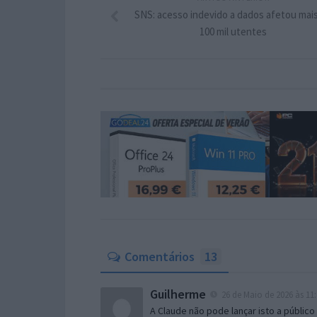
SNS: acesso indevido a dados afetou mai
100 mil utentes
Comentários
13
Guilherme
26 de Maio de 2026 às 11:
A Claude não pode lançar isto a público