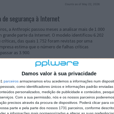
 de segurança à Internet
ros, a Anthropic passou meses a analisar mais de 1.000
 grande parte da Internet. O modelo identificou 6.202
 críticas, das quais 1.752 foram revistas por uma
mpresa estima que o número de falhas críticas
passar as 3.900.
r vulnerabilidades a uma velocidade única, a IA
 gestores de projetos de código aberto pediram à
Damos valor à sua privacidade
latórios. Não têm capacidade para criar correções à
abilidade crítica detetada pelo Mythos demora duas
31
parceiros
armazenamos e/ou acedemos a informações num dispositi
essoais, como identificadores únicos e informações padrão enviadas 
conteúdos personalizados, medição de publicidade e conteúdos, pesqui
breve. Os modelos de IA semelhantes ao Mythos
serviços.
Com a sua permissão, nós e os nossos parceiros poderemos 
e. Isso reduz o intervalo entre a descoberta de
ção precisos através da procura de dispositivos. Poderá clicar para co
a acelerar este processo, a Anthropic lançou o Claude
ossa parte e pela parte dos nossos 1731 parceiros, conforme descrit
eder a informações mais pormenorizadas e alterar as suas preferência