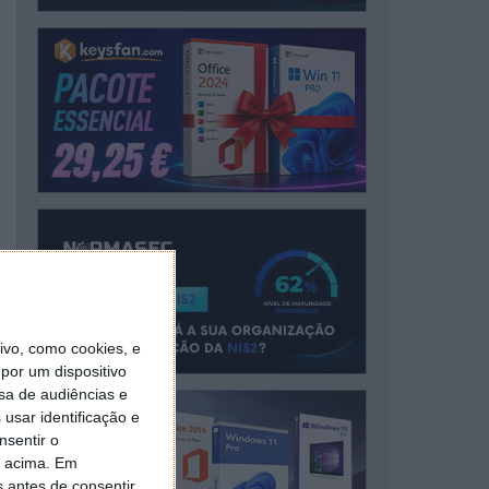
vo, como cookies, e
por um dispositivo
sa de audiências e
usar identificação e
nsentir o
o acima. Em
s antes de consentir