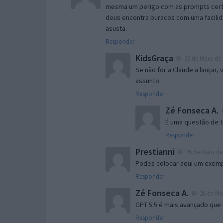
mesma um perigo com as prompts certas
deus encontra buracos com uma facilid
asusta.
Responder
KidsGraça
26 de Maio de 
Se não for a Claude a lançar,
assunto.
Responder
Zé Fonseca A.
É uma questão de 
Responder
Prestianni
26 de Maio de 
Podes colocar aqui um exemp
Responder
Zé Fonseca A.
26 de Mai
GPT 5.5 é mais avançado que 
Responder