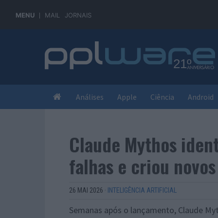
MENU
MAIL
JORNAIS
Análises
Apple
Ciência
Android
Claude Mythos ident
falhas e criou novo
26 MAI 2026
·
INTELIGÊNCIA ARTIFICIAL
Semanas após o lançamento, Claude Myth