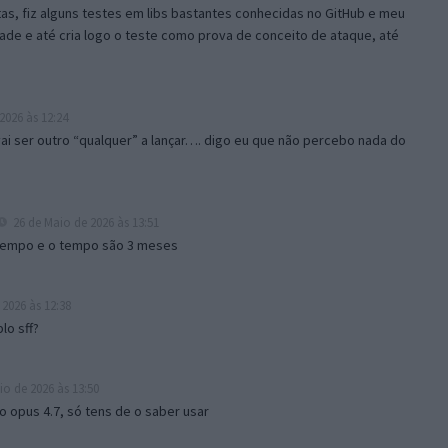
, fiz alguns testes em libs bastantes conhecidas no GitHub e meu
ade e até cria logo o teste como prova de conceito de ataque, até
2026 às 12:24
 vai ser outro “qualquer” a lançar…. digo eu que não percebo nada do
26 de Maio de 2026 às 13:51
tempo e o tempo são 3 meses
2026 às 12:38
lo sff?
o de 2026 às 13:50
o opus 4.7, só tens de o saber usar