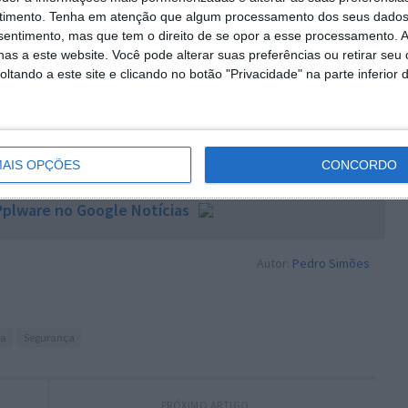
ntes empresariais.
timento.
Tenha em atenção que algum processamento dos seus dados
 e aplicação automática de patches já corrigiu mais de
nsentimento, mas que tem o direito de se opor a esse processamento. A
as a este website. Você pode alterar suas preferências ou retirar seu
 semanas. A empresa lançou também um programa que
tando a este site e clicando no botão "Privacidade" na parte inferior 
 legítimos utilizar os modelos sem certas restrições
AIS OPÇÕES
CONCORDO
plware no Google Notícias
Autor:
Pedro Simões
ma
Segurança
PRÓXIMO ARTIGO