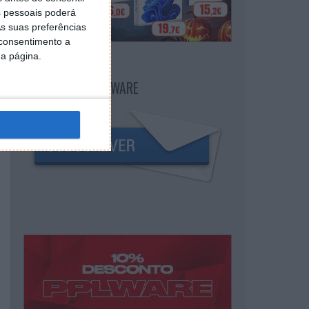
 pessoais poderá
s suas preferências
 consentimento a
da página.
NEWSLETTER PPLWARE