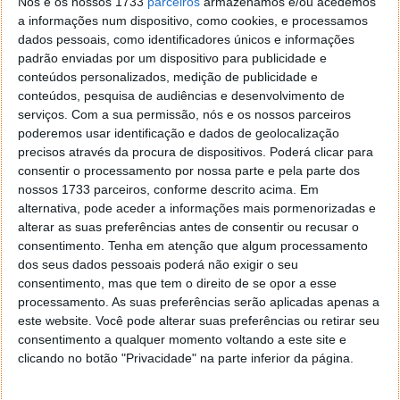
Finalmente, outra forma de monetização, é através
Nós e os nossos 1733
parceiros
armazenamos e/ou acedemos
do
licenciamento da imagem virtual
, utilizada em
a informações num dispositivo, como cookies, e processamos
dados pessoais, como identificadores únicos e informações
videojogos, aplicações e outros projetos digitais.
padrão enviadas por um dispositivo para publicidade e
conteúdos personalizados, medição de publicidade e
conteúdos, pesquisa de audiências e desenvolvimento de
serviços.
Com a sua permissão, nós e os nossos parceiros
poderemos usar identificação e dados de geolocalização
precisos através da procura de dispositivos. Poderá clicar para
consentir o processamento por nossa parte e pela parte dos
nossos 1733 parceiros, conforme descrito acima. Em
alternativa, pode aceder a informações mais pormenorizadas e
alterar as suas preferências antes de consentir ou recusar o
consentimento.
Tenha em atenção que algum processamento
dos seus dados pessoais poderá não exigir o seu
consentimento, mas que tem o direito de se opor a esse
A "jovem desenhada pela IA" mantém uma presença ativa no Instagram,
processamento. As suas preferências serão aplicadas apenas a
onde partilha conteúdos relacionados com fitness, moda e estilo de vida.
este website. Você pode alterar suas preferências ou retirar seu
A sua conta, @fit_aitana, serve como plataforma principal para interagir
consentimento a qualquer momento voltando a este site e
com os seguidores e promover as marcas com as quais colabora.
clicando no botão "Privacidade" na parte inferior da página.
A IA no Mercado Digital