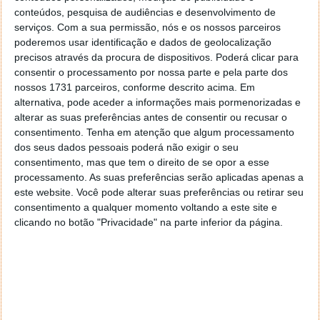
A empresa norte-americana acaba de sair de um
conteúdos, pesquisa de audiências e desenvolvimento de
trimestre forte na China. O seu mercado
serviços.
Com a sua permissão, nós e os nossos parceiros
internacional mais importante e onde está a
poderemos usar identificação e dados de geolocalização
enfrentar uma concorrência cada vez mais intensa de
precisos através da procura de dispositivos. Poderá clicar para
rivais locais do Android, como a Huawei. Além disso,
consentir o processamento por nossa parte e pela parte dos
nossos 1731 parceiros, conforme descrito acima. Em
a Huawei mesmo sem loja americana disponibiliza na
alternativa, pode aceder a informações mais pormenorizadas e
sua loja o WeChat.
alterar as suas preferências antes de consentir ou recusar o
consentimento.
Tenha em atenção que algum processamento
A estratégia da empresa de Cupertino de atrair
dos seus dados pessoais poderá não exigir o seu
compradores que nunca tiveram um iPhone,
consentimento, mas que tem o direito de se opor a esse
oferecendo um dispositivo mais barato, como foi o
processamento. As suas preferências serão aplicadas apenas a
iPhone SE, pode ser totalmente prejudicada.
este website. Você pode alterar suas preferências ou retirar seu
consentimento a qualquer momento voltando a este site e
clicando no botão "Privacidade" na parte inferior da página.