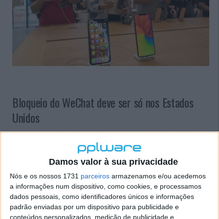
Bloqueio do WeChat deve ser só nos Estados
Unidos
No início desta semana, várias empresas de análise
de mercado apontaram que o bloqueio iria apenas
afetar o WeChat nos Estados Unidos. Assim, o
Damos valor à sua privacidade
impacto pouco de irá sentir no lado da app e serviço
Nós e os nossos 1731
parceiros
armazenamos e/ou acedemos
WeChat no gigante mercado asiático. Contudo, as
a informações num dispositivo, como cookies, e processamos
palavras de Trump poderão ainda trazer problemas
dados pessoais, como identificadores únicos e informações
para a Apple.
padrão enviadas por um dispositivo para publicidade e
conteúdos personalizados, medição de publicidade e