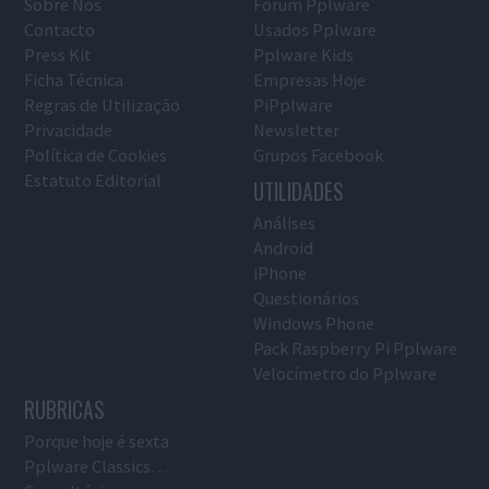
Sobre Nós
Fórum Pplware
Contacto
Usados Pplware
Press Kit
Pplware Kids
Ficha Técnica
Empresas Hoje
Regras de Utilização
PiPplware
Privacidade
Newsletter
Política de Cookies
Grupos Facebook
Estatuto Editorial
UTILIDADES
Análises
Android
iPhone
Questionários
Windows Phone
Pack Raspberry Pi Pplware
Velocímetro do Pplware
RUBRICAS
Porque hoje é sexta
Pplware Classics…