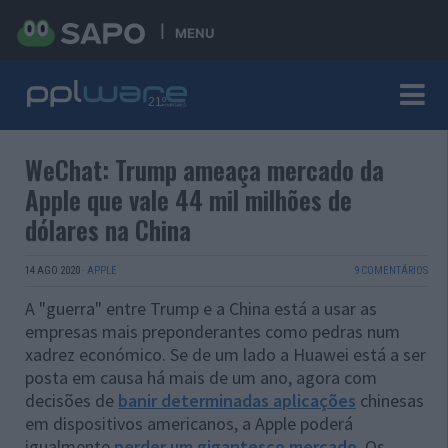
MENU
WeChat: Trump ameaça mercado da
Apple que vale 44 mil milhões de
dólares na China
14 AGO 2020
·
APPLE
9 COMENTÁRIOS
A "guerra" entre Trump e a China está a usar as
empresas mais preponderantes como pedras num
xadrez económico. Se de um lado a Huawei está a ser
posta em causa há mais de um ano, agora com
decisões de
banir determinadas aplicações
chinesas
em dispositivos americanos, a Apple poderá
igualmente
perder um gigantesco mercado
. Os