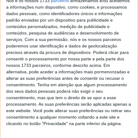
empresariais.
Nós e os nossos 1733
parceiros
armazenamos e/ou acedemos
a informações num dispositivo, como cookies, e processamos
Existem planos da Motorola para lançar o Nexus 6 no
dados pessoais, como identificadores únicos e informações
nosso mercado, livre de operador, mas apenas para o
padrão enviadas por um dispositivo para publicidade e
início do próximo ano, provavelmente em Janeiro.
conteúdos personalizados, medição de publicidade e
conteúdos, pesquisa de audiências e desenvolvimento de
serviços.
Com a sua permissão, nós e os nossos parceiros
poderemos usar identificação e dados de geolocalização
precisos através da procura de dispositivos. Poderá clicar para
consentir o processamento por nossa parte e pela parte dos
nossos 1733 parceiros, conforme descrito acima. Em
alternativa, pode aceder a informações mais pormenorizadas e
alterar as suas preferências antes de consentir ou recusar o
consentimento.
Tenha em atenção que algum processamento
dos seus dados pessoais poderá não exigir o seu
consentimento, mas que tem o direito de se opor a esse
processamento. As suas preferências serão aplicadas apenas a
este website. Você pode alterar suas preferências ou retirar seu
consentimento a qualquer momento voltando a este site e
clicando no botão "Privacidade" na parte inferior da página.