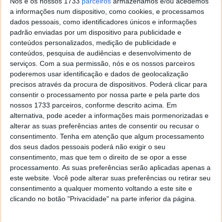
Nós e os nossos 1733
parceiros
armazenamos e/ou acedemos
reorganizar as suas aplicações e fontes de conteúdo
a informações num dispositivo, como cookies, e processamos
favoritas para um acesso mais rápido. Isto acaba
dados pessoais, como identificadores únicos e informações
com os menus complexos
e os imensos cliques
padrão enviadas por um dispositivo para publicidade e
desnecessários para chegar a coisas simples
.
conteúdos personalizados, medição de publicidade e
conteúdos, pesquisa de audiências e desenvolvimento de
Para isso, basta premir e manter a tecla "OK" em
serviços.
Com a sua permissão, nós e os nossos parceiros
cima da app que quer mover. A seguir, é só usar as
poderemos usar identificação e dados de geolocalização
setas para arrastá-la para onde pretende.
precisos através da procura de dispositivos. Poderá clicar para
consentir o processamento por nossa parte e pela parte dos
nossos 1733 parceiros, conforme descrito acima. Em
alternativa, pode aceder a informações mais pormenorizadas e
alterar as suas preferências antes de consentir ou recusar o
consentimento.
Tenha em atenção que algum processamento
dos seus dados pessoais poderá não exigir o seu
consentimento, mas que tem o direito de se opor a esse
processamento. As suas preferências serão aplicadas apenas a
este website. Você pode alterar suas preferências ou retirar seu
consentimento a qualquer momento voltando a este site e
clicando no botão "Privacidade" na parte inferior da página.