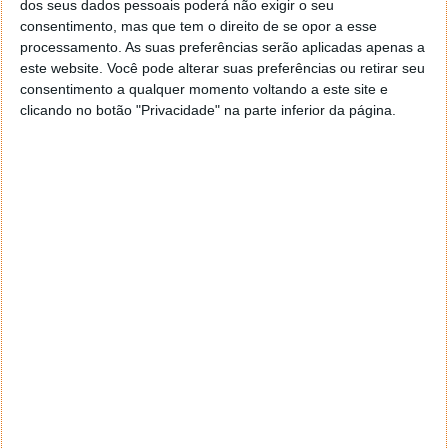
dos seus dados pessoais poderá não exigir o seu
consentimento, mas que tem o direito de se opor a esse
processamento. As suas preferências serão aplicadas apenas a
este website. Você pode alterar suas preferências ou retirar seu
consentimento a qualquer momento voltando a este site e
clicando no botão "Privacidade" na parte inferior da página.
Este artigo tem mais de um ano
Acompanhe o Pplware no Google Notícias
Autor:
Rui Neto
Proponha uma correção, faça uma sugestão