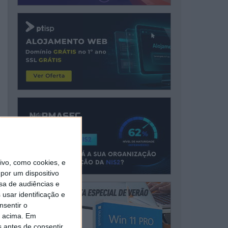
vo, como cookies, e
por um dispositivo
sa de audiências e
usar identificação e
nsentir o
o acima. Em
s antes de consentir