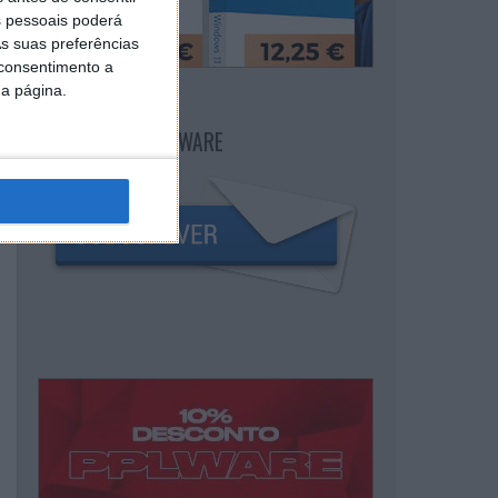
 pessoais poderá
s suas preferências
 consentimento a
da página.
NEWSLETTER PPLWARE