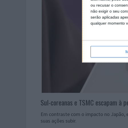
ou recusar o consen
não exigir o seu co
serão aplicadas apen
qualquer momento vol
M
Sul-coreanas e TSMC escapam à pe
Em contraste com o impacto no Japão, 
suas ações subir.