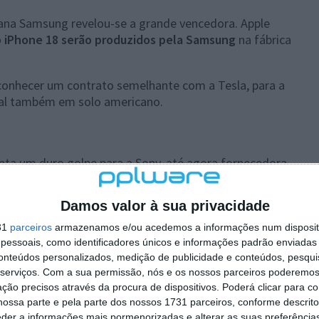
reana Samsung revelou-se a grande vencedora. Apple
 iPhone 18 serão produzidos pela Samsung
na fábrica
conhecer um contrato semelhante com a Tesla, para a
cial também em solo americano.
nta um duro golpe para a Sony, até agora fornecedora
ne. A razão é estratégica: a Sony não tem fábricas nos
to de políticas protecionistas.
Damos valor à sua privacidade
om quedas acentuadas nas ações de empresas japonesas
31
parceiros
armazenamos e/ou acedemos a informações num dispositi
essoais, como identificadores únicos e informações padrão enviadas 
conteúdos personalizados, medição de publicidade e conteúdos, pesqui
serviços.
Com a sua permissão, nós e os nossos parceiros poderemos 
ção precisos através da procura de dispositivos. Poderá clicar para co
ossa parte e pela parte dos nossos 1731 parceiros, conforme descrit
eder a informações mais pormenorizadas e alterar as suas preferência