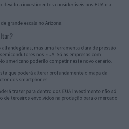
ão devido a investimentos consideráveis nos EUA e a
s de grande escala no Arizona.
ultar?
s alfandegárias, mas uma ferramenta clara de pressão
de semicondutores nos EUA. Só as empresas com
solo americano poderão competir neste novo cenário.
ista que poderá alterar profundamente o mapa da
ector dos smartphones.
oderá trazer para dentro dos EUA investimento não só
 de terceiros envolvidos na produção para o mercado