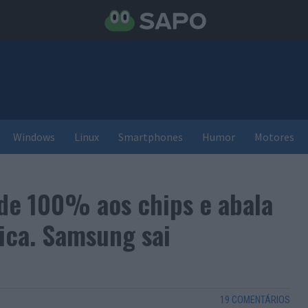
Windows
Linux
Smartphones
Humor
Motores
de 100% aos chips e abala
gica. Samsung sai
19 COMENTÁRIOS