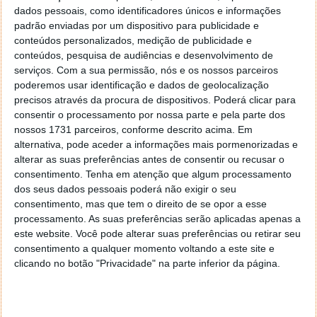
dados pessoais, como identificadores únicos e informações
padrão enviadas por um dispositivo para publicidade e
Para ter acesso a esta funcionalidade e segundo tem
conteúdos personalizados, medição de publicidade e
vindo a ser avançado na imprensa internacional, os
conteúdos, pesquisa de audiências e desenvolvimento de
utilizadores irão ter que se inscrever para o
Windows
serviços.
Com a sua permissão, nós e os nossos parceiros
Insider Program
, instalar a versão BETA do Skype e,
poderemos usar identificação e dados de geolocalização
por fim, comprar alguns créditos. Depois de tudo
precisos através da procura de dispositivos. Poderá clicar para
consentir o processamento por nossa parte e pela parte dos
isto, poderá então experimentar esta nova
nossos 1731 parceiros, conforme descrito acima. Em
funcionalidade.
alternativa, pode aceder a informações mais pormenorizadas e
alterar as suas preferências antes de consentir ou recusar o
consentimento.
Tenha em atenção que algum processamento
dos seus dados pessoais poderá não exigir o seu
Este artigo tem mais de um ano
consentimento, mas que tem o direito de se opor a esse
processamento. As suas preferências serão aplicadas apenas a
este website. Você pode alterar suas preferências ou retirar seu
consentimento a qualquer momento voltando a este site e
Acompanhe o Pplware no Google Notícias
clicando no botão "Privacidade" na parte inferior da página.
Autor:
Vítor M.
Proponha uma correção, faça uma sugestão