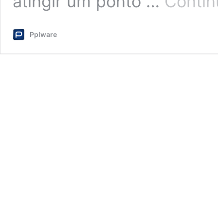
atingir um ponto …
Contin
Pplware