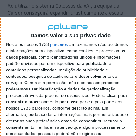
Ao utilizar o sistema Colossus da xAI, a equipa da
Cursor conseguirá expandir drasticamente a escala
de treino dos seus modelos, superando os
bottlenecks
de processamento
que anteriormente
travavam o desenvolvimento da sua IA
.
Damos valor à sua privacidade
Nós e os nossos 1733
parceiros
armazenamos e/ou acedemos
a informações num dispositivo, como cookies, e processamos
dados pessoais, como identificadores únicos e informações
Leia também:
padrão enviadas por um dispositivo para publicidade e
conteúdos personalizados, medição de publicidade e
conteúdos, pesquisa de audiências e desenvolvimento de
serviços.
Com a sua permissão, nós e os nossos parceiros
poderemos usar identificação e dados de geolocalização
precisos através da procura de dispositivos. Poderá clicar para
consentir o processamento por nossa parte e pela parte dos
nossos 1733 parceiros, conforme descrito acima. Em
alternativa, pode aceder a informações mais pormenorizadas e
alterar as suas preferências antes de consentir ou recusar o
consentimento.
Tenha em atenção que algum processamento
dos seus dados pessoais poderá não exigir o seu