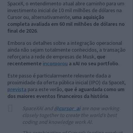
SpaceX, o entendimento atual abre caminho para um
investimento inicial de 10 mil milhões de dólares na
Cursor ou, alternativamente,
uma aquisição
completa avaliada em 60 mil milhões de dólares no
final de 2026
.
Embora os detalhes sobre a integração operacional
ainda não sejam totalmente conhecidos, a transação
reforçaria a rede de empresas de Musk,
que
recentemente
incorporou
a xAI no seu portfolio
.
Este passo é particularmente relevante dada a
proximidade da oferta pública inicial (IPO) da SpaceX,
prevista
para este verão,
que é aguardada como um
dos maiores eventos financeiros da história
.
SpaceXAI and
@cursor_ai
are now working
closely together to create the world’s best
coding and knowledge work AI.
The combination of Cursor’s leading product