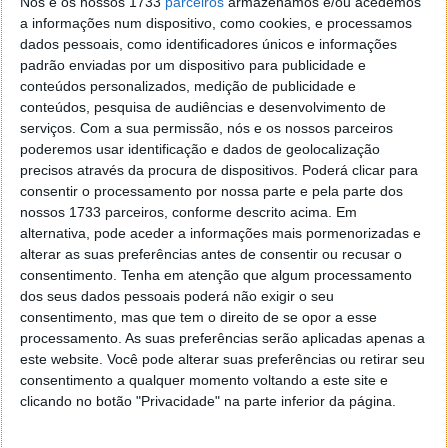
Nós e os nossos 1733
parceiros
armazenamos e/ou acedemos
a informações num dispositivo, como cookies, e processamos
Proponha uma correção, faça uma sugestão
dados pessoais, como identificadores únicos e informações
padrão enviadas por um dispositivo para publicidade e
Autor:
Marisa Pinto
conteúdos personalizados, medição de publicidade e
conteúdos, pesquisa de audiências e desenvolvimento de
serviços.
Com a sua permissão, nós e os nossos parceiros
poderemos usar identificação e dados de geolocalização
Tags:
consola
escassez de componentes
Playstation 4
precisos através da procura de dispositivos. Poderá clicar para
PlayStation 5
PS4
PS5
Sony
consentir o processamento por nossa parte e pela parte dos
nossos 1733 parceiros, conforme descrito acima. Em
alternativa, pode aceder a informações mais pormenorizadas e
alterar as suas preferências antes de consentir ou recusar o
PRÓXIMO ARTIGO
consentimento.
Tenha em atenção que algum processamento
Atletas dos EUA aconselhados a usar telefones
dos seus dados pessoais poderá não exigir o seu
descartáveis nos Jogos Olímpicos em Pequim
consentimento, mas que tem o direito de se opor a esse
processamento. As suas preferências serão aplicadas apenas a
este website. Você pode alterar suas preferências ou retirar seu
ARTIGO ANTERIOR
consentimento a qualquer momento voltando a este site e
Dica: DevToys é a app que todos os programadores
clicando no botão "Privacidade" na parte inferior da página.
procuravam no Windows