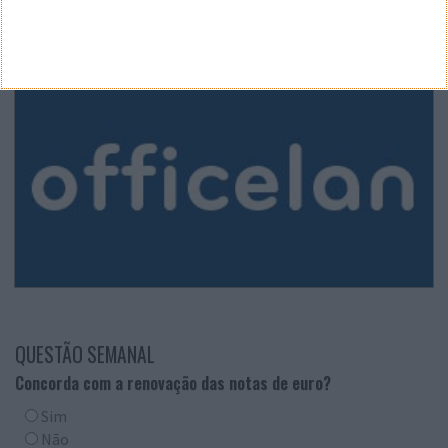
QUESTÃO SEMANAL
Concorda com a renovação das notas de euro?
Sim
Não