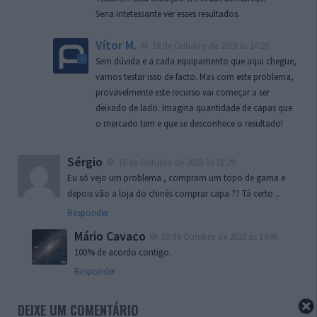
Seria intetessante ver esses resultados.
Vítor M.
18 de Outubro de 2019 às 14:20
Sem dúvida e a cada equipamento que aqui chegue,
vamos testar isso de facto. Mas com este problema,
provavelmente este recurso vai começar a ser
deixado de lado. Imagina quantidade de capas que
o mercado tem e que se desconhece o resultado!
Sérgio
16 de Outubro de 2019 às 21:29
Eu só vejo um problema , compram um topo de gama e
depois vão a loja do chinês comprar capa ?? Tá certo ..
Responder
Mário Cavaco
18 de Outubro de 2019 às 14:06
100% de acordo contigo.
Responder
DEIXE UM COMENTÁRIO