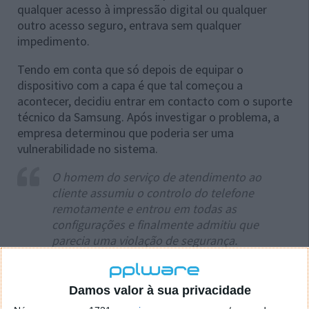
qualquer acesso à impressão digital ou qualquer
outro acesso seguro, entrava sem qualquer
impedimento.
Tendo em conta que só depois de equipar o
dispositivo com a capa é que tal começou a
acontecer, decidiu entrar em contacto com o suporte
técnico da Samsung. Após investigar o problema, a
empresa determinou que poderia ser uma
vulnerabilidade no sistema.
O homem do serviço de atendimento ao
cliente assumiu o controlo do telefone
remotamente e entrou em todas as
configurações e finalmente admitiu que
parecia uma violação de segurança.
Referiu Lisa Neilson.
Damos valor à sua privacidade
Estamos a investigar isso internamente.