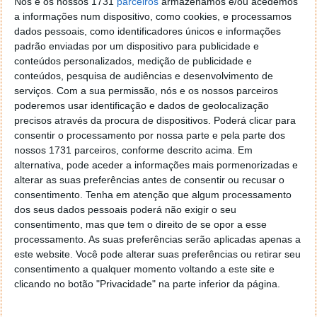
Nós e os nossos 1731
parceiros
armazenamos e/ou acedemos
Recomendamos que todos os clientes usem
a informações num dispositivo, como cookies, e processamos
acessórios autorizados Samsung, projetados
dados pessoais, como identificadores únicos e informações
especificamente para produtos Samsung.
padrão enviadas por um dispositivo para publicidade e
conteúdos personalizados, medição de publicidade e
Explicou um porta-voz da Samsung.
conteúdos, pesquisa de audiências e desenvolvimento de
serviços.
Com a sua permissão, nós e os nossos parceiros
poderemos usar identificação e dados de geolocalização
precisos através da procura de dispositivos. Poderá clicar para
consentir o processamento por nossa parte e pela parte dos
nossos 1731 parceiros, conforme descrito acima. Em
alternativa, pode aceder a informações mais pormenorizadas e
alterar as suas preferências antes de consentir ou recusar o
consentimento.
Tenha em atenção que algum processamento
dos seus dados pessoais poderá não exigir o seu
consentimento, mas que tem o direito de se opor a esse
processamento. As suas preferências serão aplicadas apenas a
este website. Você pode alterar suas preferências ou retirar seu
consentimento a qualquer momento voltando a este site e
clicando no botão "Privacidade" na parte inferior da página.
Problema que se generaliza por outros