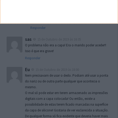
ASilva
15 de Outubro de 2019 às 16:13
Já me fizeste ganhar o dia hah ah haha hah ahah aha
ah aha ha ha ha ha ha
+1000000000
Responder
sas
15 de Outubro de 2019 às 16:35
O problema não era a capa! Era o marido poder aceder!!
Isso é que era grave!
Responder
Eu
15 de Outubro de 2019 às 18:00
Nem precisavam de usar o dedo. Podiam até usar a ponta
do nariz ou de outra parte qualquer que acontecia o
mesmo.
O mal só pode estar em terem armazenado as impressões
digitais com a capa colocada! Ou então, existe a
possibilidade de estas terem ficado marcadas na superfície
da capa de silicone! Gostaria de ver esclarecida a situação.
De qualquer forma só fica evidente que deveria haver mais