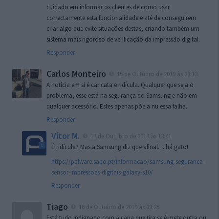
cuidado em informar os clientes de como usar
correctamente esta funcionalidade e até de conseguirem
criar algo que evite situações destas, criando também um
sistema mais rigoroso de verificação da impressão digital.
Responder
Carlos Monteiro
15 de Outubro de 2019 às 23:13
A notícia em si é caricata e ridícula. Qualquer que seja o
problema, esse está na segurança do Samsung e não em
qualquer acessório. Estes apenas põe a nu essa falha.
Responder
Vítor M.
17 de Outubro de 2019 às 13:41
É ridícula? Mas a Samsung diz que afinal… há gato!
https://pplware.sapo.pt/informacao/samsung-seguranca-
sensor-impressoes-digitais-galaxy-s10/
Responder
Tiago
16 de Outubro de 2019 às 09:25
Está tudo indignado com a capa que tira se é mete outra ou