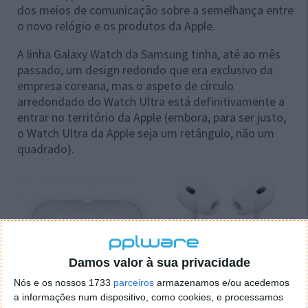
dos meios de comunicação sobre a semelhança entre
o novo relógio e os produtos da Apple.
A linha Galaxy Watch da Samsung tinha, até ao mês
passado, um design redondo que era exclusivo da
empresa coreana, mas o aspeto de círculo
arredondado do Watch Ultra está definitivamente a
entrar no território da Apple (embora, para ser justo,
o Watch Ultra da Apple seja um retângulo, não um
quadrado).
Damos valor à sua privacidade
Nós e os nossos 1733
parceiros
armazenamos e/ou acedemos
a informações num dispositivo, como cookies, e processamos