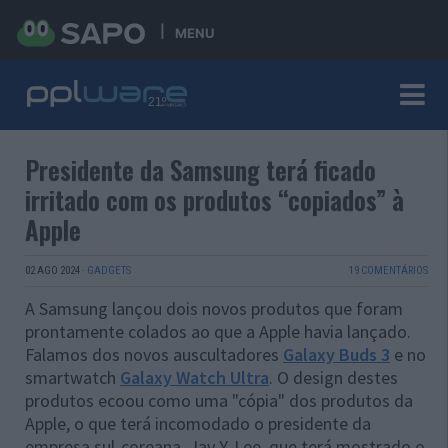
MENU
Presidente da Samsung terá ficado
irritado com os produtos “copiados” à
Apple
02 AGO 2024
·
GADGETS
19 COMENTÁRIOS
A Samsung lançou dois novos produtos que foram
prontamente colados ao que a Apple havia lançado.
Falamos dos novos auscultadores
Galaxy Buds 3
e no
smartwatch
Galaxy Watch Ultra
. O design destes
produtos ecoou como uma "cópia" dos produtos da
Apple, o que terá incomodado o presidente da
empresa sul-coreana, Jay Y. Lee, que terá mostrado o