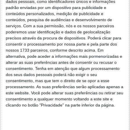
dados pessoais, como identificadores únicos e informações
padrão enviadas por um dispositivo para publicidade e
conteúdos personalizados, medição de publicidade e
Quanto aos Buds3, estes são os primeiros auriculares
conteúdos, pesquisa de audiências e desenvolvimento de
da Samsung com hastes, um design pioneiro da Apple
serviços.
Com a sua permissão, nós e os nossos parceiros
há muitos anos com os AirPods originais. Muitas
poderemos usar identificação e dados de geolocalização
outras empresas adotaram este design, mas talvez o
precisos através da procura de dispositivos. Poderá clicar para
maior choque para as pessoas sobre os Buds3 seja o
consentir o processamento por nossa parte e pela parte dos
quanto eles se afastam de todos os designs
nossos 1733 parceiros, conforme descrito acima. Em
anteriores dos
Galaxy Buds
.
alternativa, pode aceder a informações mais pormenorizadas e
alterar as suas preferências antes de consentir ou recusar o
O relógio foi recebido com entusiasmo, apesar de ter
consentimento.
Tenha em atenção que algum processamento
já apresentado alguns problemas
. Para piorar a
dos seus dados pessoais poderá não exigir o seu
situação, os Galaxy Buds3 Pro
também parecem ter
consentimento, mas que tem o direito de se opor a esse
processamento. As suas preferências serão aplicadas apenas a
problemas
de controlo de qualidade, com relatos
este website. Você pode alterar suas preferências ou retirar seu
generalizados de pontas de silicone que se rasgam
consentimento a qualquer momento voltando a este site e
quando são retiradas.
clicando no botão "Privacidade" na parte inferior da página.
Este artigo tem mais de um ano