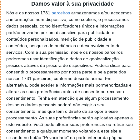
em incêndios (geralmente domésticos).
Damos valor à sua privacidade
Nós e os nossos 1731
parceiros
armazenamos e/ou acedemos
De referir que o Banco de Portugal tem um
serviço
a informações num dispositivo, como cookies, e processamos
gratuito de valorização de notas
: os cidadãos
dados pessoais, como identificadores únicos e informações
podem entregar o dinheiro estragado ou mutiladas
padrão enviadas por um dispositivo para publicidade e
nos postos do Banco de Portugal ou até enviar pelo
conteúdos personalizados, medição de publicidade e
correio.
conteúdos, pesquisa de audiências e desenvolvimento de
serviços.
Com a sua permissão, nós e os nossos parceiros
Para que uma nota de euro seja valorizada, mais de
poderemos usar identificação e dados de geolocalização
50% da superfície tem de poder ser reconstituída
precisos através da procura de dispositivos. Poderá clicar para
para que seja possível garantir a sua autenticidade
consentir o processamento por nossa parte e pela parte dos
pelos elementos de segurança (no caso das notas de
nossos 1731 parceiros, conforme descrito acima. Em
alternativa, pode aceder a informações mais pormenorizadas e
escudo a regra eram 75%). Se a conseguirem
alterar as suas preferências antes de consentir ou recusar o
valorizar, destroem a nota e pagam o valor
consentimento.
Tenha em atenção que algum processamento
correspondente. Já se as notas forem
dos seus dados pessoais poderá não exigir o seu
irreconhecíveis, são dadas como perdidas, destruídas
consentimento, mas que tem o direito de se opor a esse
e a proprietário não recebe qualquer compensação.
processamento. As suas preferências serão aplicadas apenas a
este website. Você pode alterar suas preferências ou retirar seu
consentimento a qualquer momento voltando a este site e
clicando no botão "Privacidade" na parte inferior da página.