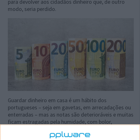
para devolver aos cidadãos dinheiro que, de outro
modo, seria perdido.
Guardar dinheiro em casa é um hábito dos
portugueses – seja em gavetas, em arrecadações ou
enterradas – mas as notas são deterioráveis e muitas
ficam estragadas pela humidade, com bolor,
aparecem roídas por ratos ou são comidas pelos
vermes da terra. Há ainda as que ficam destruídas