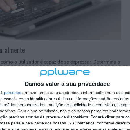
turalmente
 como o utilizador é capaz de se expressar. Determina o
os seus prompts, o seu tom durante a iteração, clareza,
são dos seus pedidos.
Damos valor à sua privacidade
do e com pouco contexto. Como por exemplo “faz um e-
ediu, quero responder.”, mas esse prompt tem vários
31
parceiros
armazenamos e/ou acedemos a informações num dispositi
essoais, como identificadores únicos e informações padrão enviadas 
conteúdos personalizados, medição de publicidade e conteúdos, pesqui
serviços.
Com a sua permissão, nós e os nossos parceiros poderemos 
em sobre o tipo de cliente
ção precisos através da procura de dispositivos. Poderá clicar para co
azos, valores, produto)
ossa parte e pela parte dos nossos 1731 parceiros, conforme descrit
tamanho ou idioma (se o cliente for estrangeiro)
eder a informações mais pormenorizadas e alterar as suas preferência