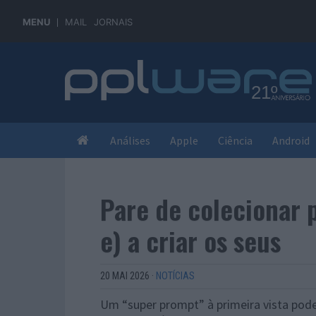
MENU
MAIL
JORNAIS
Análises
Apple
Ciência
Android
Pare de colecionar 
e) a criar os seus
20 MAI 2026
·
NOTÍCIAS
Um “super prompt” à primeira vista pod