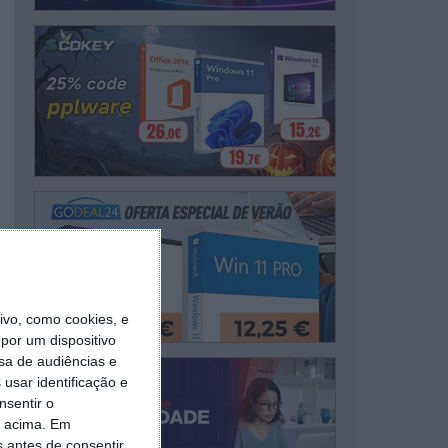
vo, como cookies, e
por um dispositivo
sa de audiências e
usar identificação e
nsentir o
o acima. Em
s antes de consentir