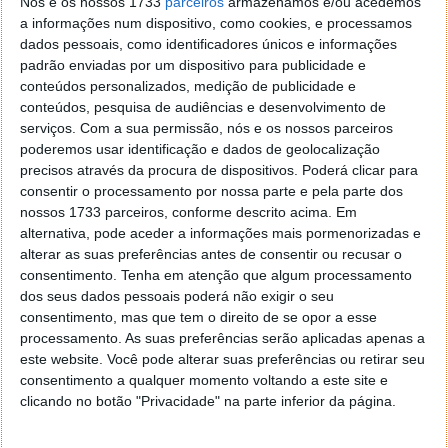
funcionalidades básicas de uma ferramenta deste
Nós e os nossos 1733
parceiros
armazenamos e/ou acedemos
tipo. Destaque para as funções que auxiliam na
a informações num dispositivo, como cookies, e processamos
dados pessoais, como identificadores únicos e informações
escrita de código fonte.
padrão enviadas por um dispositivo para publicidade e
conteúdos personalizados, medição de publicidade e
O TextWrangler oferece suporte a dezenas de
conteúdos, pesquisa de audiências e desenvolvimento de
linguagens de programação como o C, Java, HTML,
serviços.
Com a sua permissão, nós e os nossos parceiros
CSS, PHP, Python, Perl, SQL, etc... As cores são
poderemos usar identificação e dados de geolocalização
introduzidas automaticamente pelo TextWrangler
precisos através da procura de dispositivos. Poderá clicar para
para permitir uma percepção mais rápida do código.
consentir o processamento por nossa parte e pela parte dos
Além disso, outra opção interessante deste editor de
nossos 1733 parceiros, conforme descrito acima. Em
texto é a possibilidade de podermos bloquear a
alternativa, pode aceder a informações mais pormenorizadas e
edição do documento para que quando não
alterar as suas preferências antes de consentir ou recusar o
estivermos a trabalhar nesse documento, não ser
consentimento.
Tenha em atenção que algum processamento
possível escrever algo por engano no código.
dos seus dados pessoais poderá não exigir o seu
consentimento, mas que tem o direito de se opor a esse
processamento. As suas preferências serão aplicadas apenas a
este website. Você pode alterar suas preferências ou retirar seu
Homepage:
TextWrangler
consentimento a qualquer momento voltando a este site e
clicando no botão "Privacidade" na parte inferior da página.