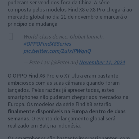
puderam ser vendidos fora da China. A série
composta pelos modelos Find X8 e X8 Pro chegará ao
mercado global no dia 21 de novembro e marcará o
princípio da mudança.
World-class device. Global launch.
#OPPOFindX8Series
pic.twitter.com/2ufxIPWqnQ
— Pete Lau (@PeteLau)
November 11, 2024
O OPPO Find X6 Pro e o X7 Ultra eram bastante
ambiciosos com as suas câmaras quando foram
lançados. Pelas razões já apresentadas, estes
smartphones não puderam chegar aos mercados na
Europa. Os modelos da série Find X8 estarão
finalmente disponíveis na Europa dentro de duas
semanas
. O evento de lançamento global será
realizado em Bali, na Indonésia.
Os smartphones são bastante impressionantes, com