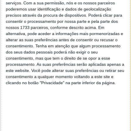
serviços.
Com a sua permissão, nós e os nossos parceiros
smartphones vão chegar aos mercados da Europa
poderemos usar identificação e dados de geolocalização
com o SoC Dimensity 9400 da MediaTek.
precisos através da procura de dispositivos. Poderá clicar para
consentir o processamento por nossa parte e pela parte dos
É com estes argumentos que a OPPO quer voltar a
nossos 1733 parceiros, conforme descrito acima. Em
conquistar os mercados na Europa, entre eles
alternativa, pode aceder a informações mais pormenorizadas e
Portugal, e outras regiões do globo. A concorrência é
alterar as suas preferências antes de consentir ou recusar o
forte nestas linhas de topo, mas os OPPO Find X8
consentimento.
Tenha em atenção que algum processamento
vão certamente ter armas para se bater de forma
dos seus dados pessoais poderá não exigir o seu
igual ou até superar o que está no mercado.
consentimento, mas que tem o direito de se opor a esse
processamento. As suas preferências serão aplicadas apenas a
este website. Você pode alterar suas preferências ou retirar seu
consentimento a qualquer momento voltando a este site e
clicando no botão "Privacidade" na parte inferior da página.
Este artigo tem mais de um ano
Acompanhe o Pplware no Google Notícias
Proponha uma correção, faça uma sugestão