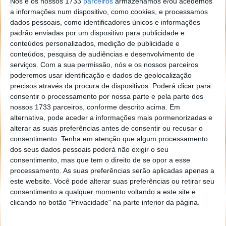
Nós e os nossos 1733
parceiros
armazenamos e/ou acedemos
outras máquinas equipadas com lâmina ou pá
a informações num dispositivo, como cookies, e processamos
frontal,
equipamentos que podem provocar faíscas
dados pessoais, como identificadores únicos e informações
e dar origem a ignições
.
padrão enviadas por um dispositivo para publicidade e
conteúdos personalizados, medição de publicidade e
Durante a vigência da situação de alerta fica ainda
conteúdos, pesquisa de audiências e desenvolvimento de
proibida a
utilização de fogo de artifício e de outros
serviços.
Com a sua permissão, nós e os nossos parceiros
artigos pirotécnicos
, assim como o
lançamento de
poderemos usar identificação e dados de geolocalização
balões com mecha
. As autorizações já emitidas para
precisos através da procura de dispositivos. Poderá clicar para
estas atividades serão igualmente
suspensas
.
consentir o processamento por nossa parte e pela parte dos
nossos 1733 parceiros, conforme descrito acima. Em
O objetivo do Governo português é
reduzir ao
alternativa, pode aceder a informações mais pormenorizadas e
máximo qualquer fonte de ignição
num período em
alterar as suas preferências antes de consentir ou recusar o
que o risco de incêndio rural dispara.
consentimento.
Tenha em atenção que algum processamento
dos seus dados pessoais poderá não exigir o seu
Devido às altas temperaturas que o País
consentimento, mas que tem o direito de se opor a esse
enfrenta, decidimos decretar a situação de
processamento. As suas preferências serão aplicadas apenas a
alerta. Acompanho a evolução da situação ao
este website. Você pode alterar suas preferências ou retirar seu
detalhe. Cada um de nós tem a
consentimento a qualquer momento voltando a este site e
clicando no botão "Privacidade" na parte inferior da página.
responsabilidade de prevenir e fazer a sua
parte. Peço a todos que respeitem as