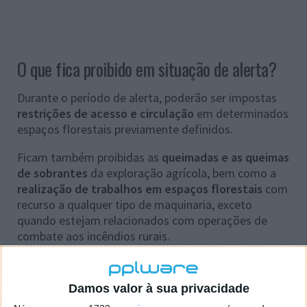
O que fica proibido em situação de alerta?
Durante o período de alerta, poderão ser impostas
restrições de acesso e circulação
em determinados
espaços florestais previamente definidos.
Ficam também proibidas as
queimadas e as queimas
de sobrantes
da exploração agrícola, bem como a
realização de trabalhos em espaços florestais
com
recurso a qualquer tipo de maquinaria, exceto
quando estejam relacionados com operações de
combate aos incêndios rurais.
Além disso, não será permitida a realização de
trabalhos em espaços rurais com motorroçadoras de
Damos valor à sua privacidade
lâmina metálica, corta matos, destroçadores e