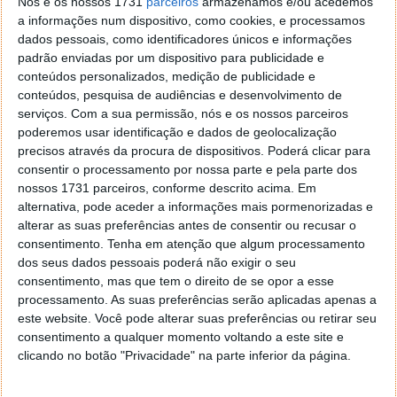
Nós e os nossos 1731
parceiros
armazenamos e/ou acedemos
of Law. “
Procuradores, investigadores e juízes estão
a informações num dispositivo, como cookies, e processamos
nas linhas da frente todos os dias. Eles precisam de
dados pessoais, como identificadores únicos e informações
aceder a todas as últimas informações, partilha de
padrão enviadas por um dispositivo para publicidade e
conhecimento eficiente e às melhores práticas
conteúdos personalizados, medição de publicidade e
internacionais de forma a fazer o seu trabalho e
conteúdos, pesquisa de audiências e desenvolvimento de
manter a internet segura para todos. O National
serviços.
Com a sua permissão, nós e os nossos parceiros
Center of Justice e o Rule of Law estão orgulhosos
poderemos usar identificação e dados de geolocalização
por fazer parte desta iniciativa de cruzamento de
precisos através da procura de dispositivos. Poderá clicar para
indústrias para combater o cibercrime.
”
consentir o processamento por nossa parte e pela parte dos
nossos 1731 parceiros, conforme descrito acima. Em
alternativa, pode aceder a informações mais pormenorizadas e
alterar as suas preferências antes de consentir ou recusar o
consentimento.
Tenha em atenção que algum processamento
dos seus dados pessoais poderá não exigir o seu
consentimento, mas que tem o direito de se opor a esse
processamento. As suas preferências serão aplicadas apenas a
este website. Você pode alterar suas preferências ou retirar seu
consentimento a qualquer momento voltando a este site e
clicando no botão "Privacidade" na parte inferior da página.