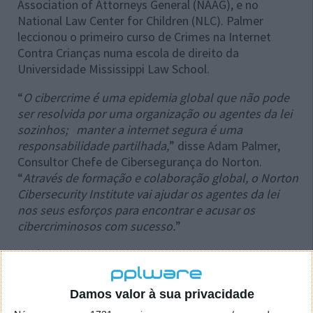
Association of Attorneys General (NAAG), e no
National Law Center for Children (NLC). Palmer
leccionou o primeiro curso de Crimes na Internet
Contra Crianças numa escola de direito da
Universidade Mississippi Law School.
“
O cibercrime é uma epidemia global que não pode
ser resolvida por uma organização ou agentes da lei
sozinhos; manter a internet segura é uma
responsabilidade partilhada,
” disse Adam Palmer,
Consultor Chefe de Cibersegurança do Norton.
“
Através de formação e colaboração global, o Norton
Cibersecurity Institute vai ajudar os agentes da lei
nos seus esforços para encontrar e acusar os
cibercriminosos com sucesso.
”
“
Há uma grande falha no ensino do cibercrime para
juízes, agentes da lei e representantes de direito nos
Estados Unidos,
” acrescentou Thomas Clancy,
Damos valor à sua privacidade
director do National Center for Justice and the Rule