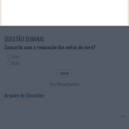
QUESTÃO SEMANAL
Concorda com a renovação das notas de euro?
Sim
Não
Ver Resultados
Arquivo de Questões
PUB