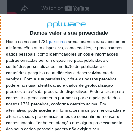
Ali, os visitantes podem ver uma ampla gama de
Damos valor à sua privacidade
produtos emblemáticos da Nintendo.
Nós e os nossos 1731
parceiros
armazenamos e/ou acedemos
Cartas Hanafuda
: A Nintendo foi fundada por
a informações num dispositivo, como cookies, e processamos
dados pessoais, como identificadores únicos e informações
Fusajiro Yamauchi em 1889 como uma empresa
padrão enviadas por um dispositivo para publicidade e
que produzia cartas Hanafuda, um tipo de
conteúdos personalizados, medição de publicidade e
baralho tradicional japonês. O museu exibe
conteúdos, pesquisa de audiências e desenvolvimento de
exemplares dessas cartas, um produto que
serviços.
Com a sua permissão, nós e os nossos parceiros
marcou os primeiros anos da companhia.
poderemos usar identificação e dados de geolocalização
Brinquedos dos anos 60 e 70
: Antes de se tornar
precisos através da procura de dispositivos. Poderá clicar para
conhecida pelos videojogos, a Nintendo passou
consentir o processamento por nossa parte e pela parte dos
por uma fase em que fabricava brinquedos. Entre
nossos 1731 parceiros, conforme descrito acima. Em
os itens em exposição estão produtos como o
alternativa, pode aceder a informações mais pormenorizadas e
alterar as suas preferências antes de consentir ou recusar o
Ultra Hand, uma mão extensível criada por
consentimento.
Tenha em atenção que algum processamento
Gunpei Yokoi, que foi um sucesso de vendas no
dos seus dados pessoais poderá não exigir o seu
Japão.