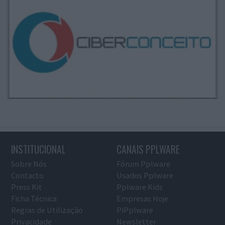
INSTITUCIONAL
CANAIS PPLWARE
Sobre Nós
Fórum Pplware
Contacto
Usados Pplware
Press Kit
Pplware Kids
Ficha Técnica
Empresas Hoje
Regras de Utilização
PiPplware
Privacidade
Newsletter