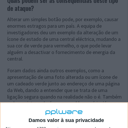
Quais podem ser as consequências deste tipo
de ataque?
Alterar um simples botão pode, por exemplo, causar
enormes estragos para um país. A equipa de
investigadores deu um exemplo da alteração de um
ícone de estado de uma central eléctrica, mudando a
sua cor de verde para vermelho, o que pode levar
alguém a desactivar o fornecimento de energia da
central.
Foram dados ainda outros exemplos, como a
apresentação de uma foto alterada ou um ícone de
um cadeado verde junto ao endereço de uma página
da Web, dando a entender que se trata de uma
ligação segura quando na realidade não o é. Também
na banca isto poderá ser um problema sério, já que
também foi demonstrada a possibilidade de alterar o
saldo de uma conta Paypal.
Damos valor à sua privacidade