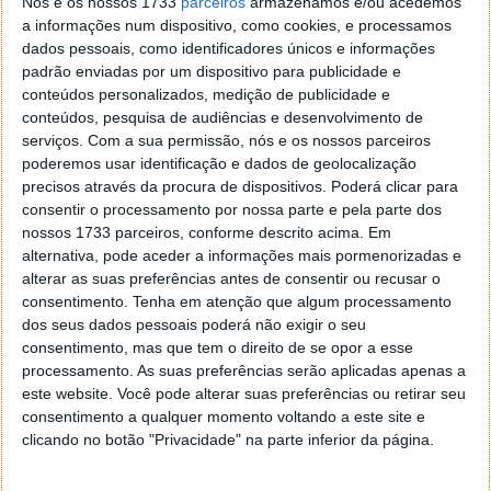
Nós e os nossos 1733
parceiros
armazenamos e/ou acedemos
a informações num dispositivo, como cookies, e processamos
dados pessoais, como identificadores únicos e informações
padrão enviadas por um dispositivo para publicidade e
conteúdos personalizados, medição de publicidade e
conteúdos, pesquisa de audiências e desenvolvimento de
serviços.
Com a sua permissão, nós e os nossos parceiros
poderemos usar identificação e dados de geolocalização
precisos através da procura de dispositivos. Poderá clicar para
consentir o processamento por nossa parte e pela parte dos
nossos 1733 parceiros, conforme descrito acima. Em
alternativa, pode aceder a informações mais pormenorizadas e
alterar as suas preferências antes de consentir ou recusar o
Desta forma, um atacante não tem necessariamente
consentimento.
Tenha em atenção que algum processamento
dos seus dados pessoais poderá não exigir o seu
que infectar um computador com Ransomware
consentimento, mas que tem o direito de se opor a esse
quando há a possibilidade de atacar o monitor e
processamento. As suas preferências serão aplicadas apenas a
colocar-lhe, por exemplo, uma informação
este website. Você pode alterar suas preferências ou retirar seu
permanente a ameaçar ou a pedir um pagamento de
consentimento a qualquer momento voltando a este site e
determinada quantia para que a mensagem seja
clicando no botão "Privacidade" na parte inferior da página.
removida.