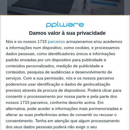
Damos valor à sua privacidade
anterior
próxima
Nós e os nossos 1733
parceiros
armazenamos e/ou acedemos
a informações num dispositivo, como cookies, e processamos
O MateBook terá também disponíveis alguns artigos
dados pessoais, como identificadores únicos e informações
como o teclado que terá um valor de 149€. Mas será
padrão enviadas por um dispositivo para publicidade e
também lançada uma MatePen, à semelhança dos
conteúdos personalizados, medição de publicidade e
seus concorrentes, e esta poderá ser adquirida por
conteúdos, pesquisa de audiências e desenvolvimento de
cerca de 69€. O MateBook também terá uma
serviços.
Com a sua permissão, nós e os nossos parceiros
MateDock que sairá com o valor de 99€.
poderemos usar identificação e dados de geolocalização
Sendo uma das imagens de marca as suas linhas e
precisos através da procura de dispositivos. Poderá clicar para
cores elegantes, este dispositivo irá estar disponível
consentir o processamento por nossa parte e pela parte dos
no mercado em duas cores: cinza (grey) ou dourado
nossos 1733 parceiros, conforme descrito acima. Em
(golden).
alternativa, pode aceder a informações mais pormenorizadas e
alterar as suas preferências antes de consentir ou recusar o
O que acha deste novo MateBook?
consentimento.
Tenha em atenção que algum processamento
dos seus dados pessoais poderá não exigir o seu