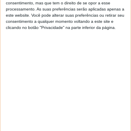
consentimento, mas que tem o direito de se opor a esse
processamento. As suas preferências serão aplicadas apenas a
este website. Você pode alterar suas preferências ou retirar seu
consentimento a qualquer momento voltando a este site e
Este artigo tem mais de um ano
clicando no botão "Privacidade" na parte inferior da página.
Acompanhe o Pplware no Google Notícias
Proponha uma correção, faça uma sugestão
Autor:
Andreia de Almeida
Tags:
Huawei
MateBook
MWC
mwc16
PRÓXIMO ARTIGO