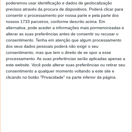
enorme quantidade de objetos registados pela
poderemos usar identificação e dados de geolocalização
missão. A imagem junta anos de observações e cria
precisos através da procura de dispositivos. Poderá clicar para
consentir o processamento por nossa parte e pela parte dos
uma espécie de mosaico cósmico do céu.
nossos 1733 parceiros, conforme descrito acima. Em
alternativa, pode aceder a informações mais pormenorizadas e
Além de estrelas individuais, é possível observar:
alterar as suas preferências antes de consentir ou recusar o
Regiões densas da Via Láctea
consentimento.
Tenha em atenção que algum processamento
dos seus dados pessoais poderá não exigir o seu
Nebulosas
consentimento, mas que tem o direito de se opor a esse
Galáxias distantes
processamento. As suas preferências serão aplicadas apenas a
Poeira interestelar
este website. Você pode alterar suas preferências ou retirar seu
consentimento a qualquer momento voltando a este site e
Aglomerados estelares
clicando no botão "Privacidade" na parte inferior da página.
O mais fascinante é que cada ponto luminoso pode
esconder sistemas planetários completos.
A TESS consegue observar mudanças subtis no brilho
de milhões de estrelas. Isso transforma o telescópio
numa verdadeira máquina de deteção de mundos
invisíveis.