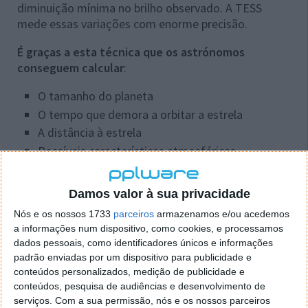
diminuição mínima no brilho observado. A TESS
mede essas variações com enorme precisão.
É graças a esta técnica que os astrónomos
conseguem calcular
:
O tamanho do planeta
O tempo que demora a orbitar a estrela
A distância à estrela
Possíveis características atmosféricas
A missão concentra-se sobretudo em estrelas
próximas e brilhantes. Isto é essencial porque
Damos valor à sua privacidade
permite que telescópios mais avançados, como o
Nós e os nossos 1733
parceiros
armazenamos e/ou acedemos
Telescópio Espacial James Webb
, consigam depois
a informações num dispositivo, como cookies, e processamos
estudar esses planetas com muito mais detalhe.
dados pessoais, como identificadores únicos e informações
padrão enviadas por um dispositivo para publicidade e
O céu noturno como nunca foi visto
conteúdos personalizados, medição de publicidade e
conteúdos, pesquisa de audiências e desenvolvimento de
A nova composição divulgada pela NASA mostra a
serviços.
Com a sua permissão, nós e os nossos parceiros