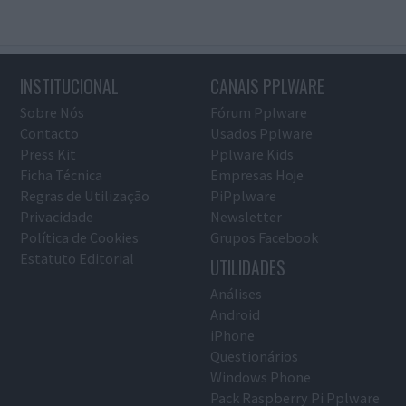
INSTITUCIONAL
CANAIS PPLWARE
Sobre Nós
Fórum Pplware
Contacto
Usados Pplware
Press Kit
Pplware Kids
Ficha Técnica
Empresas Hoje
Regras de Utilização
PiPplware
Privacidade
Newsletter
Política de Cookies
Grupos Facebook
Estatuto Editorial
UTILIDADES
Análises
Android
iPhone
Questionários
Windows Phone
Pack Raspberry Pi Pplware