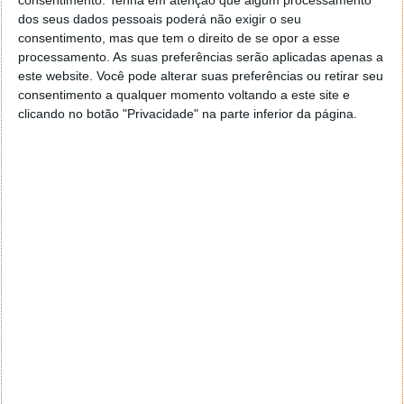
consentimento.
Tenha em atenção que algum processamento
dos seus dados pessoais poderá não exigir o seu
Acompanhe o Pplware no Google Notícias
consentimento, mas que tem o direito de se opor a esse
processamento. As suas preferências serão aplicadas apenas a
este website. Você pode alterar suas preferências ou retirar seu
Proponha uma correção, faça uma sugestão
consentimento a qualquer momento voltando a este site e
clicando no botão "Privacidade" na parte inferior da página.
Autor:
Pedro Pinto
Tags:
governo
Manuais digitais
PRÓXIMO ARTIGO
O que significam os fantasmas que aparecem no
mapa do Waze?
ARTIGO ANTERIOR
Spoofing: burla pelo telefone tira 4800 euros a