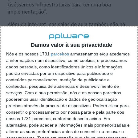
tivéssemos infraestruturas para ter uma boa
implementação”.
Além da internet, nas salas de aula também não há
tomadas para carregamento de equipamentos e nem
todos os equipamentos podem ter capacidade para
os conteúdos digitais ou que estes sejam
Damos valor à sua privacidade
descarregados para serem consultados offline.
Nós e os nossos 1731
parceiros
armazenamos e/ou acedemos
a informações num dispositivo, como cookies, e processamos
“Há vantagens, mas como não temos infraestrutura,
dados pessoais, como identificadores únicos e informações
não conseguimos apoiar a 100% a transição digital
padrão enviadas por um dispositivo para publicidade e
neste caso específico”, concluiu a presidente da
conteúdos personalizados, medição de publicidade e
Confap.
conteúdos, pesquisa de audiências e desenvolvimento de
serviços.
Com a sua permissão, nós e os nossos parceiros
poderemos usar identificação e dados de geolocalização
precisos através da procura de dispositivos. Poderá clicar para
consentir o processamento por nossa parte e pela parte dos
nossos 1731 parceiros, conforme descrito acima. Em
alternativa, pode aceder a informações mais pormenorizadas e
Este artigo tem mais de um ano
alterar as suas preferências antes de consentir ou recusar o