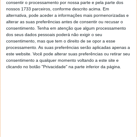
consentir o processamento por nossa parte e pela parte dos
nossos 1733 parceiros, conforme descrito acima. Em
alternativa, pode aceder a informações mais pormenorizadas e
alterar as suas preferências antes de consentir ou recusar o
consentimento.
Tenha em atenção que algum processamento
dos seus dados pessoais poderá não exigir o seu
consentimento, mas que tem o direito de se opor a esse
O PIB nominal mostra o peso de um país no comércio e nas finanças
processamento. As suas preferências serão aplicadas apenas a
globais, medido à taxa de câmbio do mercado. Já o
PPP dá uma ideia
este website. Você pode alterar suas preferências ou retirar seu
mais realista do poder de compra e do nível de vida dentro de cada
consentimento a qualquer momento voltando a este site e
clicando no botão "Privacidade" na parte inferior da página.
país
.
Rússia e Indonésia são os grandes casos a
acompanhar
Dois países destacam-se pela diferença brutal entre
as duas métricas. A Rússia quase triplica o seu valor
quando passamos do nominal para o PPP, tornando-
se a maior economia da Europa por esta métrica.