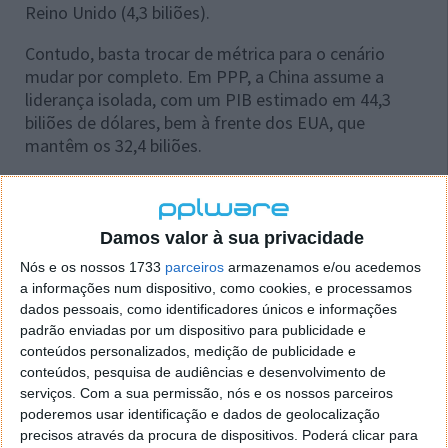
Reino Unido (4,3 biliões).
Contudo, basta trocar de métrica para o cenário
mudar por completo. Em PPP, a China assume a
liderança isolada, com um PIB estimado em 44,3
biliões de dólares, bem à frente dos EUA, que
mantêm os 32,4 biliões.
A grande surpresa fica por conta da Índia, que salta
para 3.º lugar com 18,9 biliões, ultrapassando países
como a Rússia (7,5 biliões) e o Japão (7,3 biliões).
Damos valor à sua privacidade
Nós e os nossos 1733
parceiros
armazenamos e/ou acedemos
Segundo a Visual Capitalist, que
analisou e compilou
a informações num dispositivo, como cookies, e processamos
os
dados do FMI
, a China já ultrapassa os EUA em
dados pessoais, como identificadores únicos e informações
termos de PPP desde 2014.
padrão enviadas por um dispositivo para publicidade e
conteúdos personalizados, medição de publicidade e
conteúdos, pesquisa de audiências e desenvolvimento de
serviços.
Com a sua permissão, nós e os nossos parceiros
poderemos usar identificação e dados de geolocalização
precisos através da procura de dispositivos. Poderá clicar para